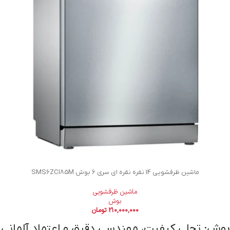
ماشین ظرفشویی 14 نفره نقره ای سری 6 بوش SMS6ZCI85M
ماشین ظرفشویی
بوش
210,000,000
تومان
بوش: تجلی کیفیت، مهندسی دقیق و اعتماد آلمانی