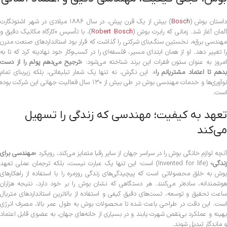
استان بوش (
Bosch
) بیش از یک قرن پیش، در سال ۱۸۸۶ میلادی در شهر اشتوتگارت
لمان آغاز شد. زمانی که رابرت بوش (
Robert Bosch
)، با تأسیس «کارگاه مکانیک دقیق و
مهندسی برق»، نخستین سنگ‌بنای شرکتی را گذاشت که قرار بود استانداردهای صنعت مدرن
را تغییر دهد. او از همان ابتدای مسیر، فلسفه‌ای را در کسب‌وکار خود نهادینه کرد که تا به
امروز به عنوان ستون فقرات این برند شناخته می‌شود: «
ترجیح می‌دهم پولم را از دست
دهم تا اعتماد مشتریانم را
». این نگرش، نه تنها یک شعار تبلیغاتی، بلکه زیربنای تمام
نوآوری‌ها و خدمات مهندسی بوش در طی بیش از ۱۳۰ سال فعالیت جهانی این شرکت بوده
است.
تعهد به کیفیت؛ مهندسی که زندگی را تسهیل
می‌کند
نچه لوازم خانگی بوش را در سراسر جهان از سایر رقبا متمایز می‌کند، رویکرد «
مهندسی برای
زندگی
» (Invented for life) است؛ این تنها یک عبارت نیست، بلکه ترجمان عملی تعهد
بوش به خلق محصولاتی است که پیچیدگی‌های زندگی روزمره را با استفاده از راهکارهای
هوشمندانه، ساده‌تر می‌کنند. هر دستگاهی که نشان بوش را بر خود دارد، نتیجه هزاران
ساعت تحقیق و توسعه، تست‌های دقیق کیفی و استفاده از بالاترین استانداردهای متریال
است. این دقت در طراحی باعث شده تا محصولات بوش به طول عمر بالا، مصرف انرژی
بهینه و عملکرد بی‌نقص شهرت یابند و در بسیاری از خانه‌های جهان، به عضوی قابل اعتماد
و ماندگار تبدیل شوند.