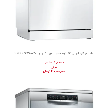
ماشین ظرفشویی 14 نفره سفید سری 6 بوش SMS6ZCW85M
ماشین ظرفشویی
بوش
210,000,000
تومان