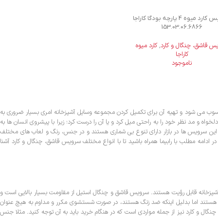
سرویس کارد میوه 4 پارچه بودگا کاراجا
153.03.06.6866
س قاشق، چنگال و کارد
,
کارد میوه
کاراجا
ناموجود
حسوب می شود و تهیه آن برای تکمیل کردن مجموعه وسایل آشپزخانه امری بسیار ضروری به
اه و مد نظر خود را به راحتی میل کرد و یا آن را درست کرد؛ زیرا با پیشروی انسان ها به
ین سرویس ها در بازار دارای تنوع بی شماری هستند و در جنس، رنگ و لعاب های مختلف
 در ادامه مطلب با رابیما همراه باشید تا با انواع مختلف سرویس قاشق، چنگال و کارد آشنا
 آشپزخانه قابل رؤیت هستند. سرویس قاشق و چنگال استیل از مقاومت بسیار بالایی است و
 هستند اما بدلیل اینکه ضد زنگ هستند، در صورت شستشوی مکرر و مداوم به هیچ عنوان
گال و کارد نیز از جمله مواردی است که در هنگام خرید باید به آن توجه کنید. مثلا جنس