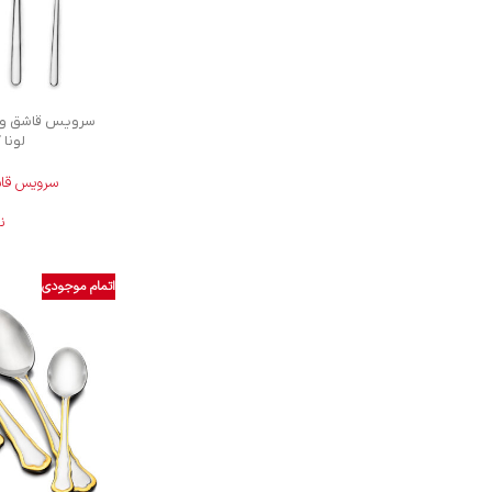
لونا کر
سرویس قاشق
ن
اتمام موجودی