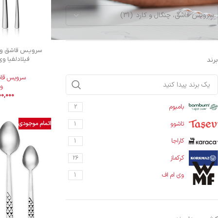
سرویس قاشق، چنگال و کارد (31)
فیلادلفیا وی ام اف
برند
سرویس قاشق
وی
0,000
بامبوم
2
اتمام موجودی
تاشوو
1
کاراجا
1
کرکماز
26
وی ام اف
1