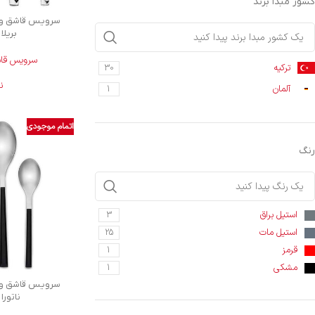
کشور مبدا برند
بریلا ک
سرویس قاشق
ترکیه
30
ن
آلمان
1
اتمام موجودی
رنگ
استیل براق
3
استیل مات
25
قرمز
1
مشکی
1
ناتورا