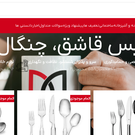
نه و آشپزخانه
ساختمانی
تخفیف ها
پیشنهاد ویژه
سوالات متداول
اخبار
دانستنی ها
 قاشق، چنگال و
ی و حمام
دکوری
سرو و پذیرایی
شستشو، نظافت و نگهداری
لوازم خا
19 محصول
558 محصول
4 محصول
396 محصول
قاشق، کارد و چنگال
سرویس قاشق، چنگال و کارد
نما
اتمام موجودی
اتمام موج