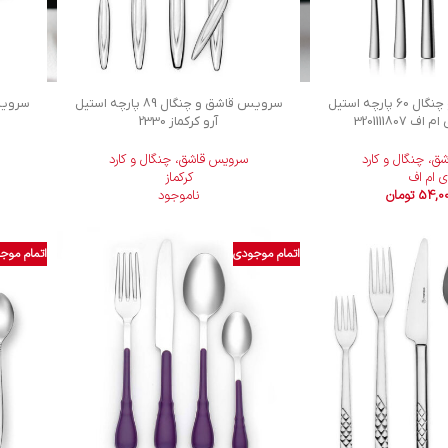
سرویس قاشق و چنگال 60 پارچه استیل
سرويس قاشق و چنگال 89 پارچه استیل
 3201111807
آرو کرکماز 2330
، چنگال و کارد
سرویس قاشق، چنگال و کارد
 ام اف
کرکماز
54,00
تومان
ناموجود
اتمام موجودی
اتمام موج