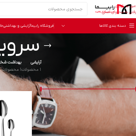
عبور به ناوبری
رفتن به محتوای اصلی
دسته بندی کالاها
فروشگاه رابیما
آرایشی و بهداشتی
خا
سرویس
آرایشی
بهداشت شخص
1 محصولات
1 محصولات
قیمت
خانه
سرو و پذیرایی
قیمت:
0 تومان
—
54,000,000 تومان
فیلتر
دسته‌ بندی