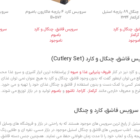
سرویس قاشق و چنگال 89 پارچه استیل
سرویس کارد 4 پارچه ماکارون بامبوم
کماز 2324
B0572
، چنگال و کارد
سرویس قاشق، چنگال و کارد
سروی
کرکماز
بامبوم
اموجود
ناموجود
شق، چنگال و کارد (Cutlery Set)
کارد نیز در کنار
ظروف پذیرایی غذا و میوه
از پراستفاده ترین ابزار آشپزی و سرو غذا م
 می توان اینطور گفت که بدون وجود قاشق، چنگال و کارد به هیچ عنوان نمی توان غذای دلخو
تر کسی با کمک دست و بدون استفاده از قاشق و چنگال غذای خود را تهیه و می خورد. ا
ح و معروف خارجی مانند
کرکماز
،
کاراجا
،
تاشوو
و
بامبوم
تولید و در بازار توزیع می شوند.
 سرویس قاشق، کارد و چنگال
استیل از رایج ترین سرویس های موجود هستند که به راحتی در بازار و فروشگاه های وسایل
یند. اغلب سرویس های قاشق و چنگال استیل موجود در بازار مسی، نقره ای و طلایی رنگ
تیجه رنگ و لعاب خود را تا مدت زمان طولانی حفظ می نمایند. همچنین جنس دسته قاشق، چن