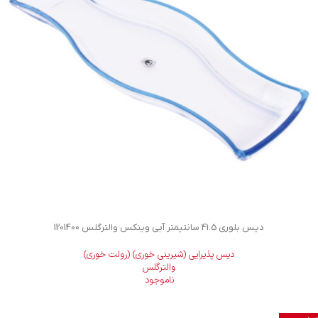
دیس بلوری 41.5 سانتیمتر آبی وینکس والترگلس 1201400
دیس پذیرایی (شیرینی خوری) (رولت خوری)
والترگلس
ناموجود