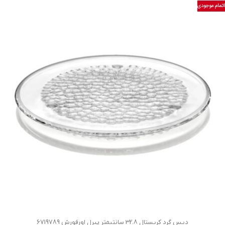
اتمام موجودی
دیس گرد کریستال 32.8 سانتیمتر پیرل اورفورش 6719789