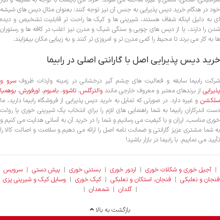
سرامیکی، سنگی، مسی و غیره ساخته می شوند. افراد می بایست با توجه به سلیقه و نیاز
خود در هنگام خرید دیس پذیرایی به جنس آن نیز توجه کنند؛ بعنوان مثال دیس های شیشه
ای به دلیل اینکه شفاف هستند، شیرینی ها و کیک ها راحت تر قابلیت تشخیص و دیده
شدن را دارند، یا از دیس های چوبی و سنگی شیک و مدرن نیز اغلب در کافه ها و رستوران
ها به کار می برند تا محیط را کمی مدرن تر و امروزی تر کنند و به زیبایی مکان بیفزایند.
خرید دیس پذیرایی اصل با گارانتی اصلی در رابیما
رکت رابیما سابقه و فعالیت های چشم گیر درخشانی در زمینه واردات ظروف
سرو و
پذیرایی
از برندهای معتبر و معروف خارجی مانند
والترگلس
،
تاشوو
،
بامبوم
،
اورفورش
،
بوهمیا
سلکشن
و غیره دارد. در صورتی که تمایل به خرید دیس پذیرایی از فروشگاه رابیما دارید، ما
دست اندرکاران رابیما به شما راهنمایی های لازم را برای انتخاب یک شیرینی خوری یا رولت
خوری مناسب، ارزان و با کیفیت می رسانیم و شما را در خرید آن به آسانی هدایت می کنیم و
به شما مشتری عزیز گارانتی و ضمانت نامه اصل را ارائه می دهیم و سلامت و اصالت کالا را
تأیید می نماییم. با رابیما در بازار باشید!
|
آجیل خوری و شکلات خوری
|
اردور خوری
|
بستنی خوری
|
پیش دستی
|
سرویس
فنجان و نعلبکی
|
فنجان، استکان و نعلبکی
|
کیک خوری
|
وسایل کیک و شیرینی پزی
|
گلدان
|
شمعدان
|
بازگشت به بالا