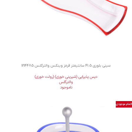
سینی بلوری 41.5 سانتیمتر قرمز وینکس والترگلس 1214485
دیس پذیرایی (شیرینی خوری) (رولت خوری)
والترگلس
ناموجود
اتمام موجودی