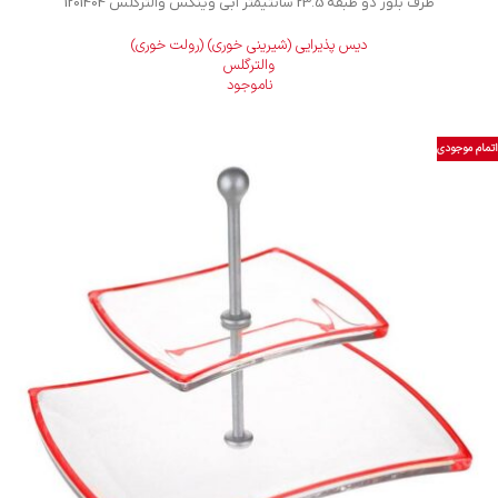
ظرف بلور دو طبقه 23.5 سانتیمتر آبی وینکس والترگلس 1201404
دیس پذیرایی (شیرینی خوری) (رولت خوری)
والترگلس
ناموجود
اتمام موجودی