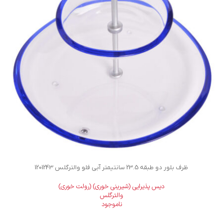
ظرف بلور دو طبقه 23.5 سانتیمتر آبی فلو والترگلس 1201243
دیس پذیرایی (شیرینی خوری) (رولت خوری)
والترگلس
ناموجود