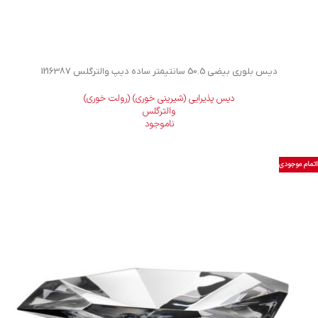
دیس بلوری بیضی 50.5 سانتیمتر ساده دیپ والترگلس 1216387
دیس پذیرایی (شیرینی خوری) (رولت خوری)
والترگلس
ناموجود
اتمام موجودی