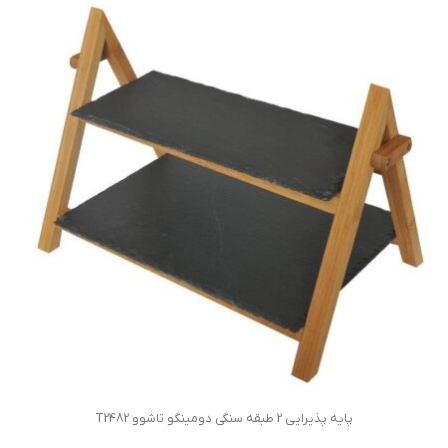
پایه پذیرایی 2 طبقه سنگی دومینگو تاشوو T2482