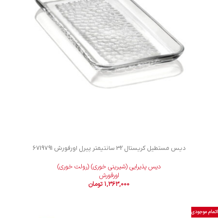
دیس مستطیل کریستال 32 سانتیمتر پیرل اورفورش 6719791
دیس پذیرایی (شیرینی خوری) (رولت خوری)
اورفورش
1,363,000
تومان
اتمام موجودی