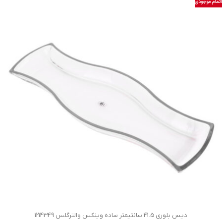
اتمام موجودی
دیس بلوری 41.5 سانتیمتر ساده وینکس والترگلس 1214349