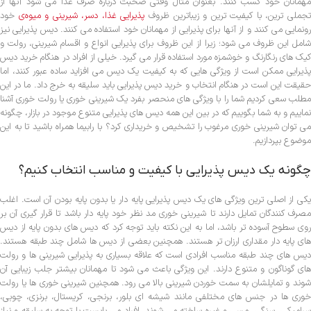
مهمانان خود کسب کنند. بعنوان مثال وقتی صحبت درباره صرف غذا می شود آنها از
جملی ترین، با کیفیت ترین و زیباترین ظروف
پذیرایی غذا، دسر، شیرینی و میوه‌ی
خود
رونمایی می کنند و از آنها برای پذیرایی از مهمانان خود استفاده می کنند. دیس پذیرایی نیز
شامل این ظروف می شود؛ زیرا از این ظروف برای پذیرایی انواع و اقسام شیرینی، رولت و
کیک های رنگارنگ و خوشمزه مورد استفاده قرار می گیرد. خیلی از افراد در هنگام خرید دیس
پذیرایی ممکن است از ویژگی هایی که به کیفیت یک دیس می افزاید ساده عبور کنند، اما
حقیقت این است در هنگام انتخاب و خرید دیس پذیرایی باید سلیقه به خرج داد. ما در این
مطلب سعی کردیم شما را با ویژگی های منحصر بفرد یک شیرینی خوری یا رولت خوری آشنا
نماییم و به شما بگوییم که در بین این همه دیس های پذیرایی متنوع موجود در بازار، چگونه
می توان شیرینی خوری مرغوب را تشخیص و خریداری کرد؟ با رابیما همراه باشید تا به این
موضوع بپردازیم.
چگونه یک دیس پذیرایی با کیفیت و مناسب انتخاب کنیم؟
یکی از اصلی ترین ویژگی های یک دیس پذیرایی پایه دار یا بدون پایه بودن آن است. اغلب
مصرف کنندگان تمایل دارند تا شیرینی خوری مد نظر خود پایه دار باشد تا قرار گیری آن بر
روی سطوح آسوده تر باشد، اما به این نکته باید توجه کرد که دیس های بدون پایه از دیس
های پایه دار مقداری ارزان تر هستند. همچنین بعضی از دیس ها شامل چند طبقه هستند.
دیس های چند طبقه مناسب افرادی است که علاقه بسیاری به پذیرایی شیرینی ها و رولت
های گوناگون و متنوع دارند. این ویژگی باعث می شود تا مهمانان بیشتر جلب زیبایی آن
شوند و تمایلشان به سمت خوردن شیرینی بالا می رود. همچنین شیرینی خوری ها یا رولت
خوری ها در جنس های مختلفی مانند شیشه ای بلور، برنجی، کریستال، برنزی، چوبی،