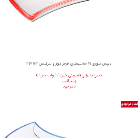
دیس بلوری 41 سانتیمتری قرمز دوز والترگلس 1217942
دیس پذیرایی (شیرینی خوری) (رولت خوری)
والترگلس
ناموجود
اتمام موجودی