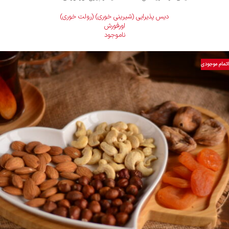
دیس پذیرایی (شیرینی خوری) (رولت خوری)
اورفورش
ناموجود
اتمام موجودی