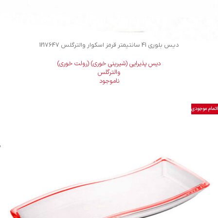
دیس بلوری 41 سانتیمتر قرمز اسکوار والترگلس 1217647
دیس پذیرایی (شیرینی خوری) (رولت خوری)
والترگلس
ناموجود
اتمام موجودی