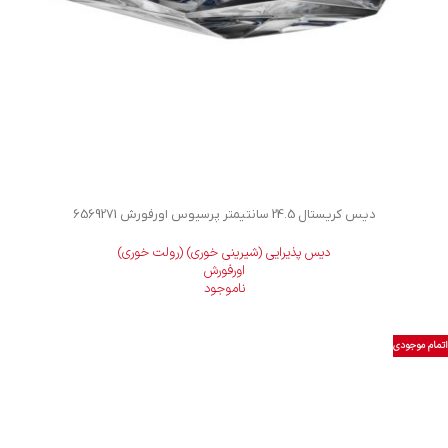
دیس کریستال 24.5 سانتیمتر پرسیوس اورفورش 6569271
دیس پذیرایی (شیرینی خوری) (رولت خوری)
اورفورش
ناموجود
اتمام موجودی