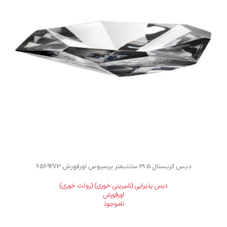
دیس کریستال 31.5 سانتیمتر پرسیوس اورفورش 6569273
دیس پذیرایی (شیرینی خوری) (رولت خوری)
اورفورش
ناموجود