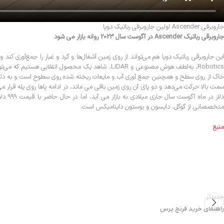
جاروبرقی Ascender اولین جاروبرقی رباتیک دوپا
جاروبرقی رباتیک Ascender در آگوست سال 2023 روانه بازار می شود
خاک از روی سطح و همچنین جمع‌ آوری آب و مایعات ریخته‌ شده روی سطوح است و به دلیل ن
متخصصانی از گوگل، دایسون و بوستون داینامیکس است.
منبع
جدیدتر
راهنمای خرید فرنچ پرس