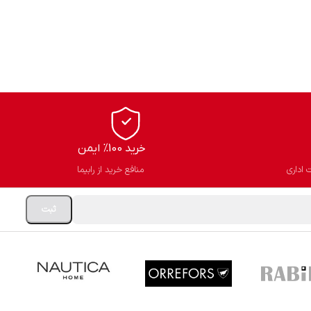
خرید 100% ایمن
 اداری
منافع خرید از رابیما