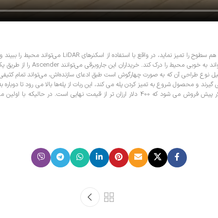
Robotics، به‌لطف هوش مصنوعی و R
وع طراحی آن که به صورت چهارگوش است طبق ادعای سازنده‌اش، می‌تواند تمام کثیفی‌ ها ا