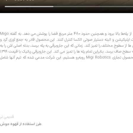
این جاروبرقی رباتیک دوپا هم می‌تواند از روی زمین آشغال‌ها و گرد و غبار را جمع‌آوری کند و هم سطوح را تمیز نماید، در واقع با استفاده از اسکنرهای LiDAR می‌تواند محیط را ببیند و از پله‌ها بالا برود و همچنین حدود 480 متر مربع فضا را پوشش می دهد. به گفته Migo
LiDA، شاهد یک محصول انقلابی هستیم که می‌تواند به‌ خوبی محیط را درک کند. خریداران این جاروبرقی می‌توانند Ascender را از طریق یک اپلیکیشن و البته دستیار صوتی الکسا کنترل کنند. این محصول قادر به جمع‌ آوری گرد‌ و
ز سطوح مختلف را تمیز کند. زمانی که این جاروبرقی به پله برسد، بدنه اصلی‌ اش را به‌
سمت بالا حرکت می‌دهد و دو پای آن روی زمین باقی می‌ ماند، در ادامه پاها روی پله قرار می‌ گیرند و محصول شروع به تمیز کردن پله می‌ کند، این ربات از پله‌ها بالا می‌ رود تا دوباره به سطح صاف برسد، بنابراین تمام پله‌ ها را تمیز می‌ کند. این جاروبرقی رباتیک با قیمت 1399
دلار در ماه آگوست سال جاری میلادی به بازار می‌ آید، اما در حال‌ حاضر با قیمت 999 دلار پیش‌ فروش می‌ شود که 400 دلار ارزان‌ تر از قیمت نهایی است. در حالیکه با اولین محصول تجاری Migi Robotics روبه‌رو هستیم، این شرکت مدعی شده که تیم آنها شامل
قدیمی تر
طرز استفاده از قهوه جوش