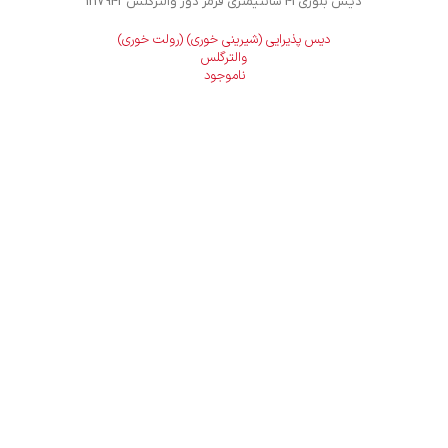
دیس بلوری 41 سانتیمتری قرمز دوز والترگلس 1217942
دیس پذیرایی (شیرینی خوری) (رولت خوری)
والترگلس
ناموجود