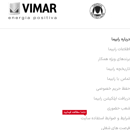
درباره رابیما
اطلاعات رابیما
برندهای ویژه همکار
تاریخچه رابیما
تماس با رابیما
حفظ حریم خصوصی
دریافت اپلکیشن رابیما
شعب حضوری
حتما مطالعه فرمایید
شرایط و ضوابط استفاده سایت
فرصت های شغلی