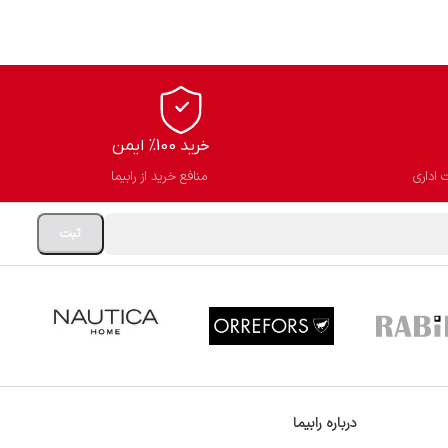
خرید 100% ایمن
 اداری
منافع خرید از رابیما
درباره رابیما