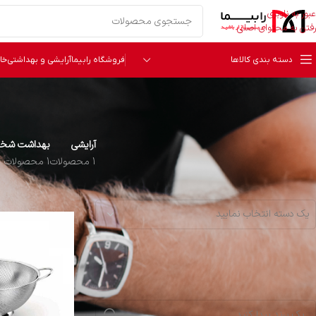
عبور به ناوبری
رفتن به محتوای اصلی
دسته بندی کالاها
فروشگاه رابیما
آرایشی و بهداشتی
خا
آرایشی
بهداشت شخص
1 محصولات
1 محصولات
دسته‌ بندی
خانه
محصول سایز
یک دسته انتخاب نمایید
برند