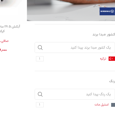
کرکماز
1
آبکش 
کرکم
کشور مبدا برند
صافی، 
8,000
ترکیه
1
رنگ
استیل مات
1