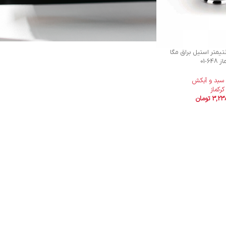
28.5 سانتیمتر استیل براق مگا
از
01-648
سبد و آبکش
کرکماز
3,23
تومان