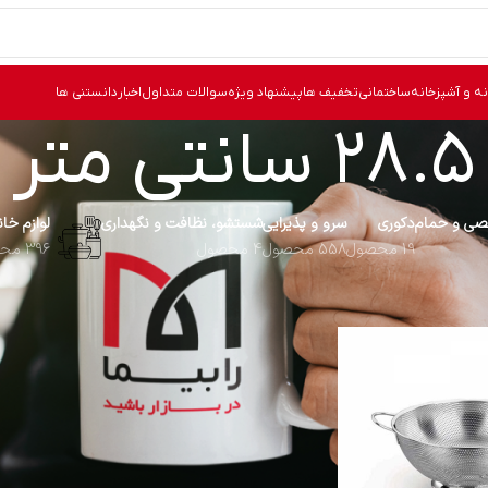
نه و آشپزخانه
ساختمانی
تخفیف ها
پیشنهاد ویژه
سوالات متداول
اخبار
دانستنی ها
28.5 سانتی متر
ی و حمام
دکوری
سرو و پذیرایی
شستشو، نظافت و نگهداری
لوازم خا
19 محصول
558 محصول
4 محصول
396 محصول
28.5 سانتی متر
نما