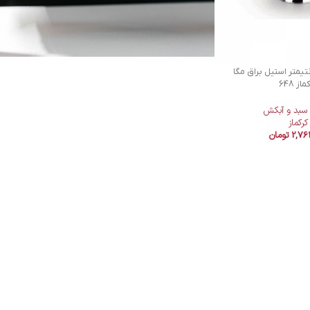
25.5 سانتیمتر استیل براق مگا
از 648
سبد و آبکش
کرکماز
2,76
تومان