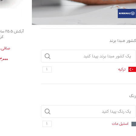
کرکماز
1
آبکش 
کرکم
کشور مبدا برند
صافی، 
3,000
ترکیه
1
رنگ
استیل مات
1