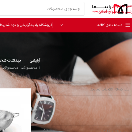
عبور به ناوبری
رفتن به محتوای اصلی
دسته بندی کالاها
فروشگاه رابیما
آرایشی و بهداشتی
خا
آرایشی
بهداشت شخص
1 محصولات
1 محصولات
دسته‌ بندی
خانه
محصول سایز
یک دسته انتخاب نمایید
برند