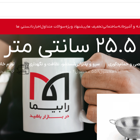
نه و آشپزخانه
ساختمانی
تخفیف ها
پیشنهاد ویژه
سوالات متداول
اخبار
دانستنی ها
25.5 سانتی متر
ی و حمام
دکوری
سرو و پذیرایی
شستشو، نظافت و نگهداری
لوازم خا
19 محصول
558 محصول
4 محصول
396 محصول
25.5 سانتی متر
نما