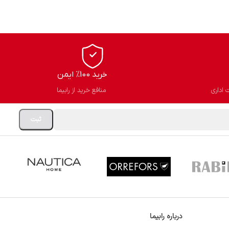
خرید 100% ایمن
 اداری
منافع خرید از رابیما
درباره رابیما