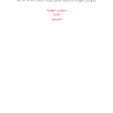
سرویس جهیزیه 15 پارچه استیل گرانادا کاراجا 153.03.08.0214
سرویس جهیزیه
کاراجا
ناموجود