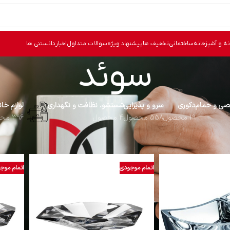
نه و آشپزخانه
ساختمانی
تخفیف ها
پیشنهاد ویژه
سوالات متداول
اخبار
دانستنی ها
سوئد
ی و حمام
دکوری
سرو و پذیرایی
شستشو، نظافت و نگهداری
لوازم خا
19 محصول
558 محصول
4 محصول
396 محصول
بدا برند
سوئد
نما
اتمام موجودی
اتمام موج