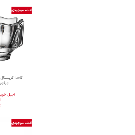
اتمام موجودی
اورفورش 12
آجیل خوری
ا
ن
اتمام موجودی