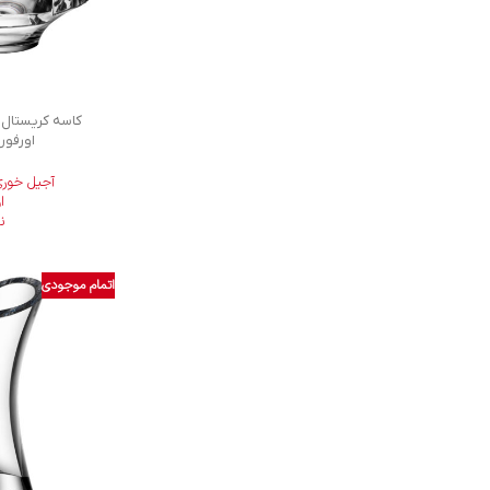
اورفورش 14
آجیل خوری
ا
ن
اتمام موجودی