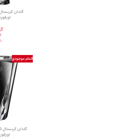
اورفورش 23
گل
ا
ن
اتمام موجودی
اورفورش 23