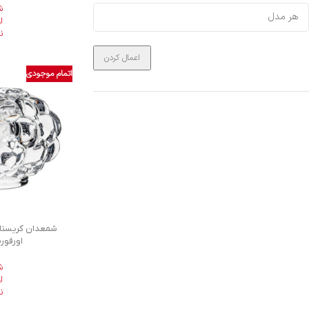
ش
ا
ن
اعمال کردن
اتمام موجودی
اورفورش 61
ش
ا
ن