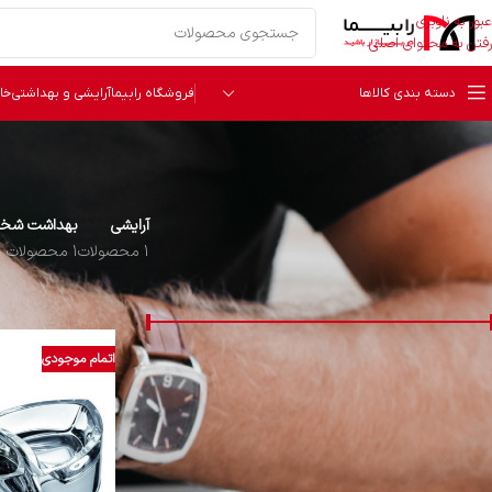
عبور به ناوبری
رفتن به محتوای اصلی
دسته بندی کالاها
فروشگاه رابیما
آرایشی و بهداشتی
خا
آرایشی
بهداشت شخص
1 محصولات
1 محصولات
قیمت
خانه
محصول کشور م
اتمام موجودی
قیمت:
426,000 تومان
—
5,738,000 تومان
فیلتر
دسته‌ بندی