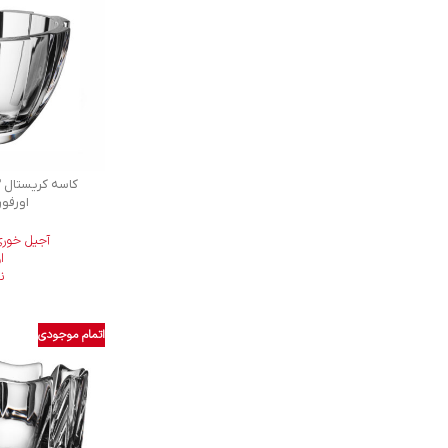
اورفورش 1
آجیل خوری
ا
ن
اتمام موجودی