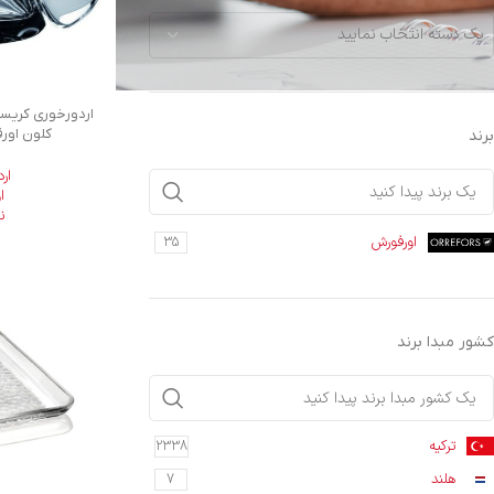
یک دسته انتخاب نمایید
کلون اورفورش
برند
ار
ا
ن
اورفورش
35
کشور مبدا برند
ترکیه
2338
هلند
7