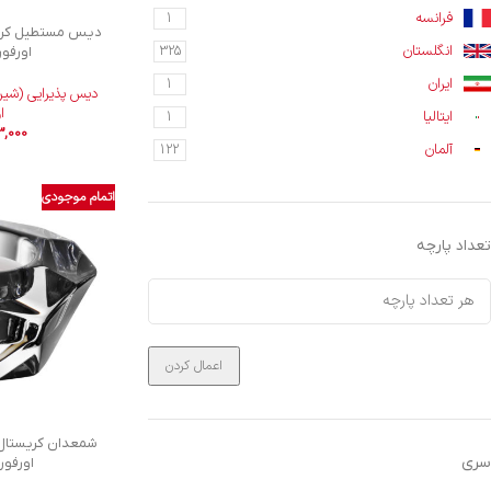
فرانسه
1
انگلستان
325
اورفورش 1
ایران
1
دیس پذیرایی (شیر
ا
ایتالیا
1
3,000
آلمان
122
اتمام موجودی
تعداد پارچه
اعمال کردن
سری
اورفورش 62