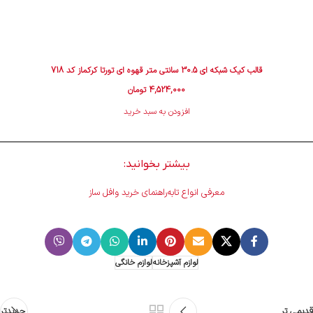
ﻗﺎﻟﺐ ﮐﯿﮏ شبکه ای 30.5 سانتی متر قهوه ای تورتا کرکماز کد 718
4,524,000
تومان
افزودن به سبد خرید
بیشتر بخوانید:
معرفی انواع تابه
راهنمای خرید وافل ساز
لوازم آشپزخانه
لوازم خانگی
قدیمی تر
جدیدتر