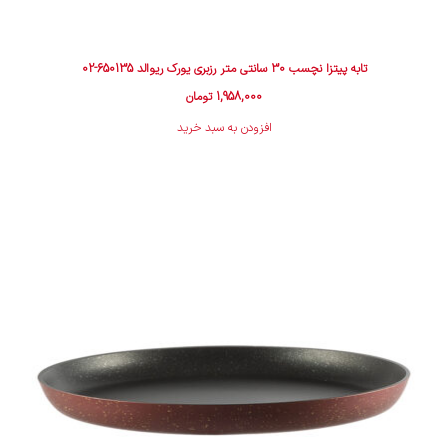
تابه پیتزا نچسب 30 سانتی متر رزبری یورک ریوالد 650135-02
1,958,000
تومان
افزودن به سبد خرید