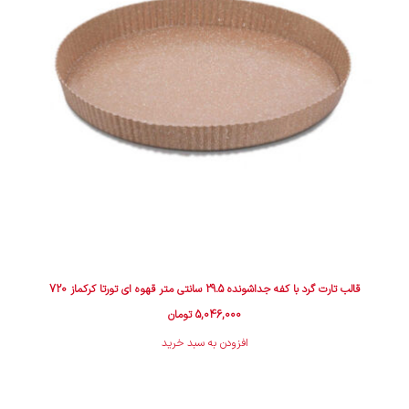
ﻗﺎﻟﺐ تارت ﮔﺮد با کفه جداشونده 29.5 سانتی متر قهوه ای تورتا کرکماز 720
5,046,000
تومان
افزودن به سبد خرید