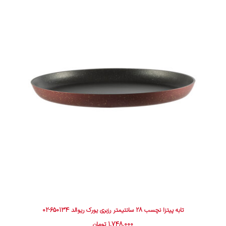
تابه پیتزا نچسب 28 سانتیمتر رزبری یورک ریوالد 650134-02
1,748,000
تومان