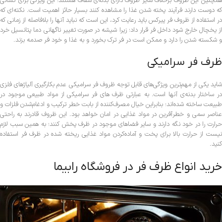
همچنین این ظروف برخلاف سایر ظروف دارای بدنه‌ی شفاف هستند؛ این ویژگی برای کسانی
که دوست دارند فرآیند پخته شدن غذا را مشاهده کنند بسیار حائز اهمیت است. نکته‌ای که
در استفاده از ظروف فر پیرکس باید رعایت کرد، این است که نباید آنها را بلافاصله از زمانی که
از یخچال خارج شود داخل فر قرار داد؛ زیرا شیشه در صورت تغییر ناگهانی دما پتانسیل خرد
و شکسته شدن را دارد و ممکن است در فر ترک بخورد و به غذا و خود فر صدمه بزند.
ظرف فر سرامیکی
شاید یکی از مهم‌ترین ویژگی‌های قابل توجه ظروف فر سرامیکی عدم بکارگیری آلیاژ‌های فلزی
در ساختار بدنه‌ی آنها است. به عبارتی ظرف های فر سرامیکی از مواد طبیعی موجود در
طبیعت ساخته شده‌اند؛ بنابراین خیال مصرف‌کننده از بابت خطر ترکیب و ادغام‌شدن فلزات و
عناصر سمی و خطرآفرین در مواد غذایی در امان خواهد بود. این ظروف قادرند به راحتی
حرارت را در خود نگه دارند و سایر فضاهای موجود در ظرف پخش کنند؛ به همین سبب لازم
نیست از حرارت بالا برای پخت و آماده‌کردن مواد غذایی ریخته شده در ظرف فر استفاده
کنید.
خرید انواع ظرف فر در فروشگاه رابیما