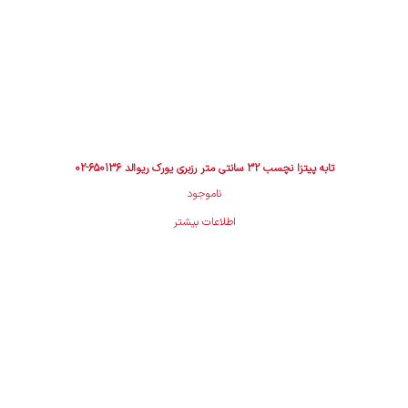
تابه پیتزا نچسب 32 سانتی متر رزبری یورک ریوالد 650136-02
ناموجود
اطلاعات بیشتر