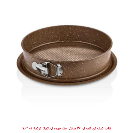
قالب کیک گرد تابه ای 26 سانتی متر قهوه ای تورتا کرکماز 01-762