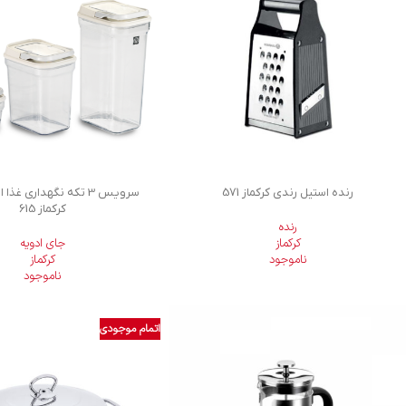
رنده استیل رندي کرکماز 571
سرويس 3 تكه نگهداری غذ
کرکماز 615
رنده
کرکماز
جای ادویه
ناموجود
کرکماز
ناموجود
اتمام موجودی