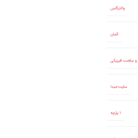
والترگلس
آلمان
 و سلامت فیزیکی
سایت-مبدا
1 پارچه