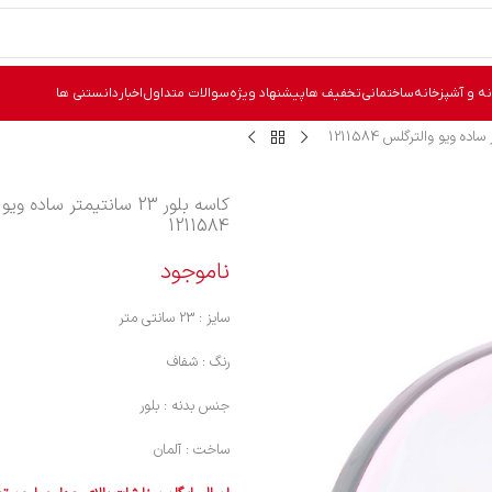
نه و آشپزخانه
ساختمانی
تخفیف ها
پیشنهاد ویژه
سوالات متداول
اخبار
دانستنی ها
کاسه بلور 23 سانتیمتر ساده 
1211584
ناموجود
سایز : 23 سانتی متر
رنگ : شفاف
جنس بدنه : بلور
ساخت : آلمان