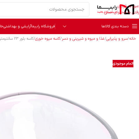
عبور به ناوبری
رفتن به محتوای اصلی
دسته بندی کالاها
فروشگاه رابیما
آرایشی و بهداشتی
خا
خانه
سرو و پذیرایی
غذا و میوه و شیرینی و دسر
کاسه میوه خوری
کاسه بلور 23 سانتیمتر ساده ویو والترگلس 1211584
اتمام موجودی