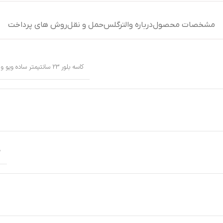
مشخصات محصول
درباره والترگلس
حمل و نقل
روش های پرداخت
کاسه بلور 23 سانتیمتر ساده ویو والترگلس 1211584
6