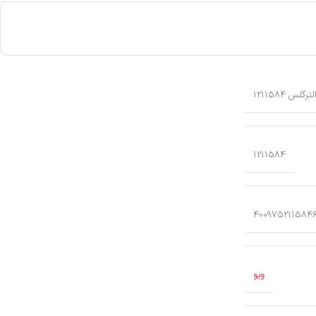
1211584
400975211584
ویو