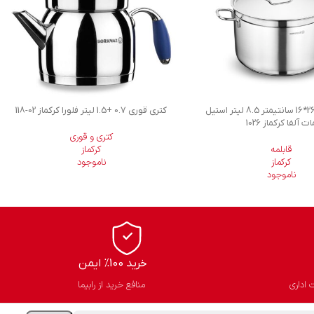
قابلمه گود 26*16 سانتیمتر 8.5 لیتر استیل
كتری قوری 0.7 +1.5 لیتر فلورا کرکماز
118-02
ات آلفا کرکماز 1026
کتری و قوری
قابلمه
کرکماز
کرکماز
ناموجود
ناموجود
خرید 100% ایمن
 اداری
منافع خرید از رابیما