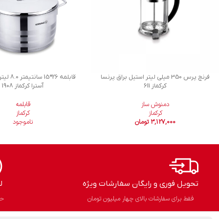
فرنچ پرس 350 میلی لیتر استیل براق پرنسا
قابلمه 26*5
کرکماز 611
آسترا کرکماز 1908
دمنوش ساز
قابلمه
کرکماز
کرکماز
3,127,000
تومان
ناموجود
تحویل فوری و رایگان سفارشات ویژه
ل
فقط برای سفارشات بالای چهار میلیون تومان
حذ