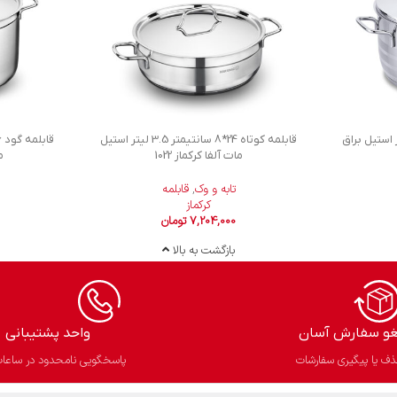
1 سانتیمتر 8.0 لیتر استیل براق
قابلمه کوتاه 24*8 سانتیمتر 3.5 لیتر استیل
مات آلفا کرکماز 1022
م
تابه و وک
,
قابلمه
کرکماز
7,204,000
تومان
بازگشت به بالا
غو سفارش آسان​
واحد پشتیبانی
ف یا پیگیری سفارشات
پاسخگویی نامحدود در ساعات