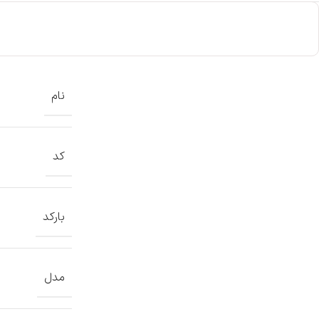
نام
کد
بارکد
مدل