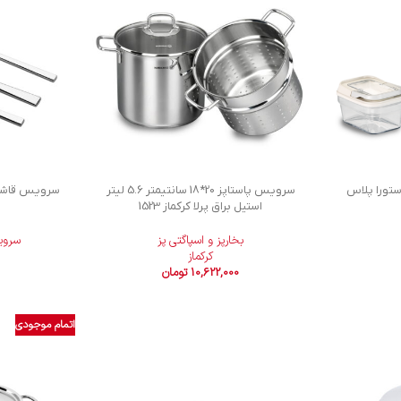
ا استورا پلاس
سرویس پاستاپز 20*18 سانتیمتر 5.6 لیتر
استیل براق پرلا کرکماز 1523
بخارپز و اسپاگتی پز
سروی
کرکماز
10,622,000
تومان
اتمام موجودی