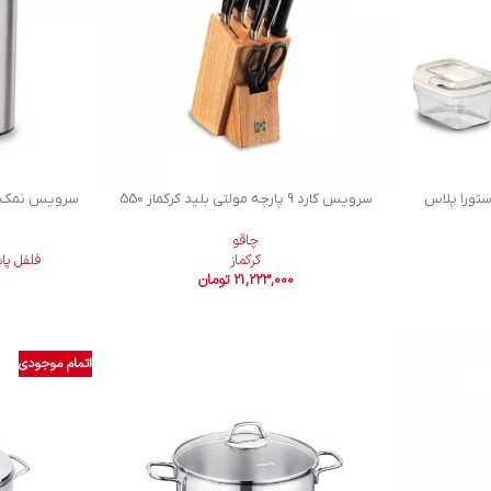
ا استورا پلاس
سرویس کارد 9 پارچه مولتی بلید کرکماز 550
سرویس نمک پ
چاقو
کرکماز
فلفل پا
21,223,000
تومان
اتمام موجودی