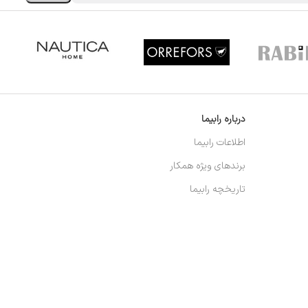
درباره رابیما
اطلاعات رابیما
برندهای ویژه همکار
تاریخچه رابیما
تماس با رابیما
حفظ حریم خصوصی
دریافت اپلکیشن رابیما
شعب حضوری
حتما مطالعه فرمایید
شرایط و ضوابط استفاده سایت