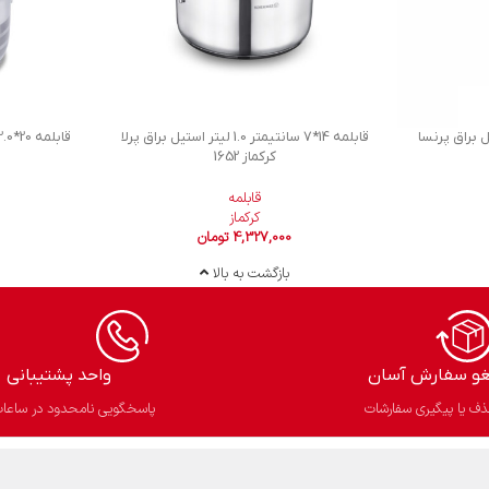
 استیل براق پرنسا
قابلمه 14*7 سانتیمتر 1.0 لیتر استیل براق پرلا
کرکماز 1652
قابلمه
کرکماز
4,327,000
تومان
بازگشت به بالا
غو سفارش آسان​
واحد پشتیبانی
ف یا پیگیری سفارشات
پاسخگویی نامحدود در ساعات