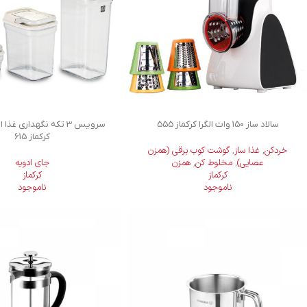
سالاد ساز 150 وات الگرا کرکماز 555
سرويس 3 تكه نگهداری غذ
کرکماز 615
خردکن
,
غذا ساز
,
گوشت کوب برقی (همزن
عصایی)
,
مخلوط کن
,
همزن
جای ادویه
کرکماز
کرکماز
ناموجود
ناموجود