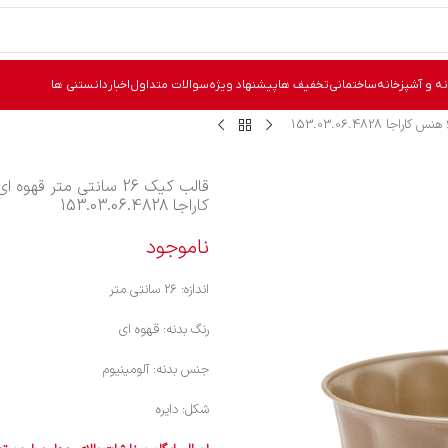
نه و آشپزخانه
ساختمانی
تخفیف ها
پیشنهاد ویژه
سوالات متداول
اخبار
دانستنی ها
قالب کیک 26 سانتی متر قه
کاراجا 153.03.06.4828
ناموجود
اندازه: 26 سانتی متر
رنگ بدنه: قهوه ای
جنس بدنه: آلومینیوم
شکل: دایره