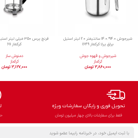
شیرجوش 14.0*.14.0 سانتیمتر 2.0 لیتر استیل
فرنچ پرس 350 میلی لیتر
براق پرلا کرکماز 1649
کرکماز 611
شیرجوش و قهوه جوش
دمنوش ساز
کرکماز
کرکماز
3,860,000
تومان
3,127,000
تومان
تحویل فوری و رایگان سفارشات ویژه
ل
فقط برای سفارشات بالای چهار میلیون تومان
حذ