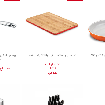
ماز 1513
تخته برش ماکسی قرمز راتانا کرکماز 708
پر
تخته گوشت
کرکماز
روغن داغ 
ناموجود