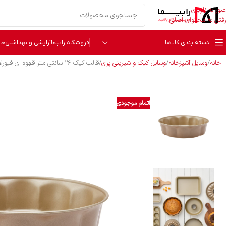
عبور به ناوبری
رفتن به محتوای اصلی
دسته بندی کالاها
فروشگاه رابیما
آرایشی و بهداشتی
خا
خانه
وسایل آشپزخانه
وسایل کیک و شیرینی‌ پزی
قالب کیک 26 سانتی متر قهوه ای فیورلا هنس کاراجا 153.03.06.4828
اتمام موجودی