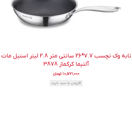
تابه وک نچسب 7.7*26 سانتی متر 2.8 لیتر استیل مات
آلتیما کرکماز 3878
10,571,000
تومان
افزودن به سبد خرید