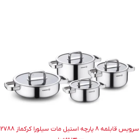
سرویس قابلمه 8 پارچه استیل مات سیلورا کرکماز 2788