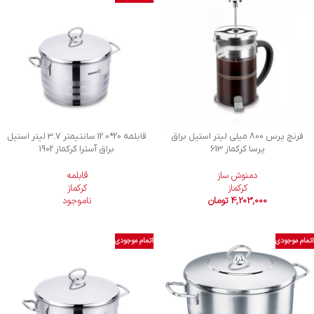
فرنچ پرس 800 میلی لیتر استیل براق
قابلمه 20*12.0 سانتیمتر 3.7 لیتر استیل
پرسا کرکماز 613
براق آسترا کرکماز 1902
دمنوش ساز
قابلمه
کرکماز
کرکماز
4,203,000
تومان
ناموجود
اتمام موجودی
اتمام موجودی