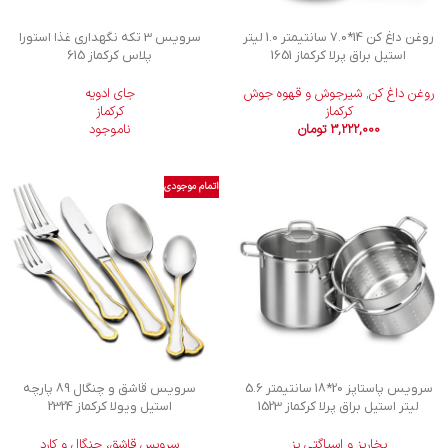
روغن داغ کن 14*7.0 سانتیمتر 1.0 لیتر
سرويس 3 تكه نگهداری غذا استورا
استیل براق پرلا کرکماز 1651
پلاس کرکماز 615
روغن داغ کن
,
شیرجوش و قهوه جوش
جای ادویه
کرکماز
کرکماز
3,222,000
تومان
ناموجود
اتمام موجودی
سرویس پاستاپز 20*18 سانتیمتر 5.6
سرویس قاشق و چنگال 89 پارچه
لیتر استیل براق پرلا کرکماز 1523
استیل ویولا کرکماز 2324
بخارپز و اسپاگتی پز
سرویس قاشق، چنگال و کارد