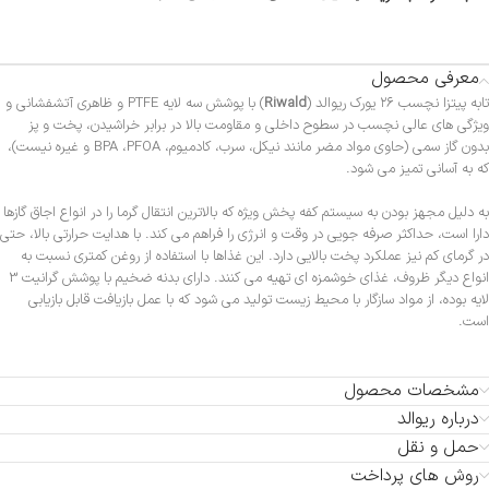
معرفی محصول
تابه پیتزا نچسب ۲۶ یورک ریوالد (
Riwald
) با پوشش سه لایه PTFE و ظاهری آتشفشانی و
ویژگی های عالی نچسب در سطوح داخلی و مقاومت بالا در برابر خراشیدن، پخت و پز
بدون گاز سمی (حاوی مواد مضر مانند نیکل، سرب، کادمیوم، BPA ،PFOA و غیره نیست)،
که به آسانی تمیز می شود.
به دلیل مجهز بودن به سیستم کفه پخش ویژه که بالاترین انتقال گرما را در انواع اجاق گازها
دارا است، حداکثر صرفه جویی در وقت و انرژی را فراهم می کند. با هدایت حرارتی بالا، حتی
در گرمای کم نیز عملکرد پخت بالایی دارد. این غذاها با استفاده از روغن کمتری نسبت به
انواع دیگر ظروف، غذای خوشمزه ای تهیه می کنند. دارای بدنه ضخیم با پوشش گرانیت 3
لایه بوده، از مواد سازگار با محیط زیست تولید می شود که با عمل بازیافت قابل بازیابی
است.
مشخصات محصول
درباره ریوالد
حمل و نقل
روش های پرداخت