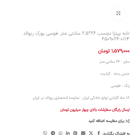
بزرگنمایی تصویر
تابه پیتزا نچسب 26*2.5 سانتی متر طوسی یورک ریوالد
6509026-0114
1,579,000
تومان
سایز : 26 سانتی متر
جنس بدنه : گرانیت
رنگ : طوسی
18 ماه گارانتی لوازم خانگی ایران : نماینده انحصاری ریوالد در ایران
ارسال رایگان سفارشات بالای چهار میلیون تومان
برای مقایسه اضافه کنید
به اشتراک بگذارید: