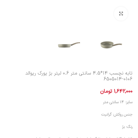
بزرگنمایی تصویر
تابه نچسب 14*4.5 سانتی متر 0.6 لیتر بژ یورک ریوالد
6505014-0106
1,642,000
تومان
سایز: 14 سانتی متر
جنس روکش: گرانیت
رنگ: بژ