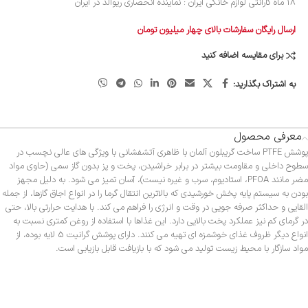
18 ماه گارانتی لوازم خانگی ایران : نماینده انحصاری ریوالد در ایران
ارسال رایگان سفارشات بالای چهار میلیون تومان
برای مقایسه اضافه کنید
به اشتراک بگذارید:
معرفی محصول
پوشش PTFE ساخت گریبلون آلمان با ظاهری آتشفشانی با ویژگی های عالی نچسب در
سطوح داخلی و مقاومت بیشتر در برابر خراشیدن، پخت و پز بدون گاز سمی (حاوی مواد
مضر مانند PFOA، استادیوم، سرب و غیره نیست)، آسان تمیز می شود. به دلیل مجهز
بودن به سیستم پایه پخش خورشیدی که بالاترین انتقال گرما را در انواع اجاق گازها، از جمله
القایی و حداکثر صرفه جویی در وقت و انرژی را فراهم می کند. با هدایت حرارتی بالا، حتی
در گرمای کم نیز عملکرد پخت بالایی دارد. این غذاها با استفاده از روغن کمتری نسبت به
انواع دیگر ظروف غذای خوشمزه ای تهیه می کنند. دارای پوشش گرانیت 5 لایه بوده، از
مواد سازگار با محیط زیست تولید می شود که با بازیافت قابل بازیابی است.