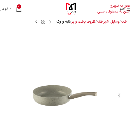
عبور به ناوبری
0
منو
0
تومان
رفتن به محتوای اصلی
خانه
وسایل آشپزخانه
ظروف پخت و پز
تابه و وک