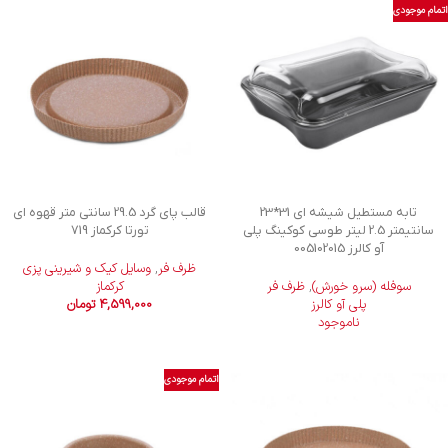
اتمام موجودی
تابه مستطیل شیشه ای 31*23
ﻗﺎﻟﺐ پای ﮔﺮد 29.5 سانتی متر قهوه ای
سانتیمتر 2.5 لیتر طوسی کوکینگ پلی
تورتا کرکماز 719
آو کالرز 005102015
ظرف فر
,
وسایل کیک و شیرینی‌ پزی
سوفله (سرو خورش)
,
ظرف فر
کرکماز
پلی آو کالرز
4,599,000
تومان
ناموجود
اتمام موجودی