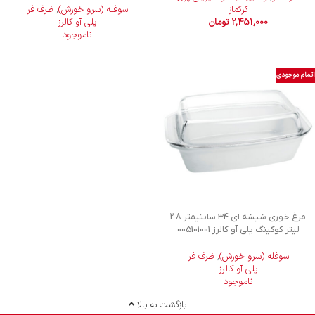
کرکماز
سوفله (سرو خورش)
,
ظرف فر
2,451,000
تومان
پلی آو کالرز
ناموجود
اتمام موجودی
مرغ خوری شیشه ای 34 سانتیمتر 2.8
لیتر کوکینگ پلی آو کالرز 005101001
سوفله (سرو خورش)
,
ظرف فر
پلی آو کالرز
ناموجود
بازگشت به بالا