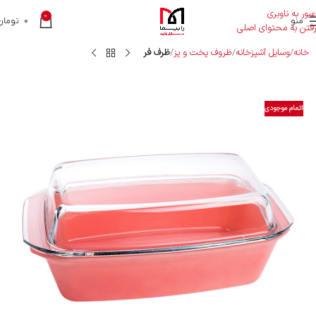
عبور به ناوبری
0
منو
0
تومان
رفتن به محتوای اصلی
خانه
وسایل آشپزخانه
ظروف پخت و پز
ظرف فر
اتمام موجودی