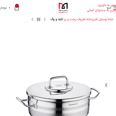
عبور به ناوبری
0
منو
0
تومان
رفتن به محتوای اصلی
خانه
وسایل آشپزخانه
ظروف پخت و پز
تابه و وک