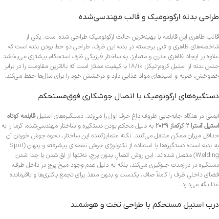
طراحی بدنه ارگونومیک و قالب مهندسی‌شده
قالب ظاهری این قابلمه با بهینه‌ترین حالت ارگونومیک طراحی شده است. یکی از
شاخصه‌های ظاهری و فنی برجسته در بدنه این ظرف، طراحی دو خط بودن بدنه است که
علاوه بر ایجاد ظاهری مدرن و متمایز، به ساختار فیزیکی ظرف استحکام بیشتری می‌بخشد.
جنس بدنه از استیل کروم-نیکل ۱۸/۱۰ با کیفیت ممتاز است که بالاترین مقاومت را در برابر
خط‌وخش، ضربه و اسیدهای مواد غذایی دارد و درخشش خود را برای سال‌ها حفظ می‌کند.
دستگیره‌های ارگونومیک با اتصال جوشکاری فوق‌مستحکم
ایمنی در هنگام جابه‌جایی ظروف داغ حرف اول را می‌زند. دستگیره‌های استیل
قابلمه کوتاه
استیل آسترا ۲ کرکماز ۲۰۳۹
به دلیل محکم بودن دستگیره و ساختار مهندسی‌شده، گرما را به
حداقل میزان ممکن منتقل می‌کنند. نکته متمایزکننده این ساختار، نحوه جوش خوردن آن
به بدنه است؛ دستگیره‌ها با استفاده از تکنولوژی جوش نقطه‌ای پیشرفته و پنهان (Spot
Welding) متصل شده‌اند. این روش اتصالِ بدون پرچ، نه‌تنها از لق شدن یا جدا شدن
دستگیره در درازمدت جلوگیری می‌کند، بلکه به دلیل عدم وجود میخ‌ پرچ در داخل ظرف،
فضای داخلی ظرف را کاملاً صاف، یکدست و بدون منفذ برای تجمع باکتری‌ها و باقیمانده
غذا نگه می‌دارد.
درب استیل مستحکم با طراحی تخت و هوشمند