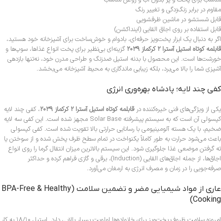
مناسب برای پخت و پز بدون آب و روغن مناسب
مقاوم در برابر زنگ‌زدگی و تغییر رنگ
قابل شستشو در ماشین ظرفشویی
قابل استفاده بر روی اجاق القایی (اینداکشن)
اگر به دنبال یک ابزار پخت‌وپز حرفه‌ای، بادوام و خوش‌ساخت برای آشپزخانه خود هستید،
قابلمه کوتاه استیل آسترا ۲ کرکماز ۲۰۳۹
گزینه‌ای بی‌نظیر برای پخت انواع غذاها، سوپ‌ها و
خورشت‌ها است. این محصول با بدنه استیل ضدزنگ و طراحی مدرن خود، نه‌تنها بازدهی
آشپزی شما را بالا می‌برد، بلکه زیبایی ماندگاری به محیط آشپزخانه می‌بخشد.
کفی چند لایه؛ پادشاه بهره‌وری انرژی
یکی از ویژگی‌های فنی خیره‌کننده در
قابلمه کوتاه استیل آسترا ۲ کرکماز ۲۰۳۹
، کفی چند لایه
کپسولی آن است که به سیستم پیشرفته Solar Base مجهز شده است. این کفی سه لایه
ضخیم، با یک هسته آلومینیومی با رسانایی حرارتی بالا تقویت شده است. کفی کپسولی
باعث می‌شود حرارت به طور کاملاً یکنواخت در تمام سطح ظرف پخش شده و از سوختن یا
ته گرفتن موضعی غذا جلوگیری شود. این سیستم بالاترین میزان انتقال گرما را روی انواع
اجاق‌ها، از جمله اجاق‌های القایی (Induction)، برقی و گازی فراهم کرده و حداکثر
صرفه‌جویی را در زمان و مصرف انرژی به ارمغان می‌آورد.
عاری از مواد شیمیایی مضر و تضمین سلامت (BPA-Free & Healthy
Cooking)
امروزه سلامت ظروف پخت‌وپز برای خانواده‌ها اولویت بسیار بالایی دارد. استیل ۱۸/۱۰ به کار