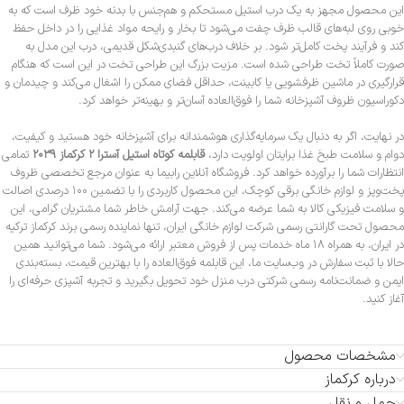
این محصول مجهز به یک درب استیل مستحکم و هم‌جنس با بدنه خود ظرف است که به
خوبی روی لبه‌های قالب ظرف چفت می‌شود تا بخار و رایحه مواد غذایی را در داخل حفظ
کند و فرآیند پخت کامل‌تر شود. بر خلاف درب‌های گنبدی‌شکل قدیمی، درب این مدل به
صورت کاملاً تخت طراحی شده است. مزیت بزرگ این طراحی تخت در این است که هنگام
قرارگیری در ماشین ظرفشویی یا کابینت، حداقل فضای ممکن را اشغال می‌کند و چیدمان و
دکوراسیون ظروف آشپزخانه شما را فوق‌العاده آسان‌تر و بهینه‌تر خواهد کرد.
در نهایت، اگر به دنبال یک سرمایه‌گذاری هوشمندانه برای آشپزخانه خود هستید و کیفیت،
دوام و سلامت طبخ غذا برایتان اولویت دارد،
قابلمه کوتاه استیل آسترا ۲ کرکماز ۲۰۳۹
تمامی
انتظارات شما را برآورده خواهد کرد. فروشگاه آنلاین رابیما به عنوان مرجع تخصصی ظروف
پخت‌وپز و لوازم خانگی برقی کوچک، این محصول کاربردی را با تضمین ۱۰۰ درصدی اصالت
و سلامت فیزیکی کالا به شما عرضه می‌کند. جهت آرامش خاطر شما مشتریان گرامی، این
محصول تحت گارانتی رسمی شرکت لوازم خانگی ایران، تنها نماینده رسمی برند کرکماز ترکیه
در ایران، به همراه ۱۸ ماه خدمات پس از فروش معتبر ارائه می‌شود. شما می‌توانید همین
حالا با ثبت سفارش در وب‌سایت ما، این قابلمه فوق‌العاده را با بهترین قیمت، بسته‌بندی
ایمن و ضمانت‌نامه رسمی شرکتی درب منزل خود تحویل بگیرید و تجربه آشپزی حرفه‌ای را
آغاز کنید.
مشخصات محصول
درباره کرکماز
حمل و نقل