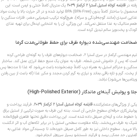
رفته در
قابلمه کوتاه استیل آسترا ۲ کرکماز ۲۰۳۹
یک متریال کاملاً خنثی و ایمن است؛ این
محصول با ساختار کاملاً بدون BPA (BPA-Free) تولید شده و در اثر حرارت بالا یا پخت مواد
غذایی اسیدی (مانند گوجه‌فرنگی و سرکه)، هیچ‌گونه ترکیب شیمیایی مضر، فلزات سنگین یا
طعم متالیک به غذا منتقل نمی‌کند. این ویژگی، آن را به انتخابی ایده‌آل برای تهیه غذای
کودک و پخت‌وپز سالم تبدیل کرده است.
ضخامت مهندسی‌شده دیواره ظرف برای حفظ طولانی‌مدت گرما
تیم مهندسی کرکماز در سری آسترا ۲، ضخامت دیواره‌های ظرف را به گونه‌ای طراحی کرده
است که پس از خاموش شدن شعله، ظرف به عنوان یک منبع حفظ انرژی عمل کند. ساختار
سنگین و متراکم استیل به همراه درب کاملاً چفت‌شونده باعث می‌شود که غذا تا مدت‌ها پس
از پخت، گرم و تازه باقی بماند و نیازی به گرم کردن مجدد و مکرر غذا (که باعث از بین رفتن
ویتامین‌ها می‌شود) نباشد.
جلا و پولیش آینه‌ای ماندگار (High-Polished Exterior)
یکی از ویژگی‌های متمایزکننده
قابلمه کوتاه استیل آسترا ۲ کرکماز ۲۰۳۹
، فرآیند پرداخت و
پولیش‌کاری حرفه‌ای سطوح خارجی آن است. بدنه این ظرف به صورت ترکیبی از استیل براق
با خطوط مات و آینه‌ای صیقل داده شده است. این پرداخت دقیق نه‌تنها ظاهری فوق‌العاده
شیک به ظرف می‌بخشد، بلکه مقاومت سطحی استیل را در برابر لکه‌های آب و اثر انگشت
بالا می‌برد. سطوح داخلی نیز به طور کامل صیقل خورده‌اند تا چسبندگی مواد غذایی به
کمترین حد ممکن برسد و فرآیند شستشو بسیار سریع‌تر انجام شود.