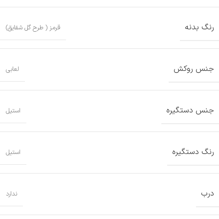
رنگ بدنه
قرمز ( طرح گل شقایق)
جنس روکش
لعابی
جنس دستگیره
استیل
رنگ دستگیره
استیل
درب
ندارد