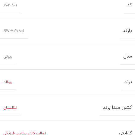
کد
7020801
بارکد
RW-7020801
مدل
بیوتی
برند
ریوالد
کشور مبدا برند
انگلستان
گارانتی
اصالت کالا و سلامت فیزیکی