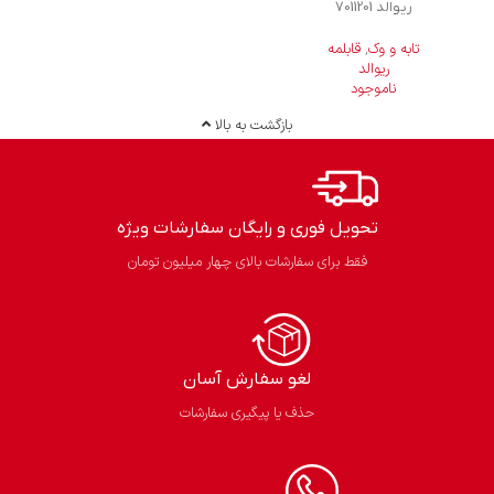
ریوالد 7011201
تابه و وک
,
قابلمه
ریوالد
ناموجود
بازگشت به بالا
تحویل فوری و رایگان سفارشات ویژه
فقط برای سفارشات بالای چهار میلیون تومان
لغو سفارش آسان​
حذف یا پیگیری سفارشات