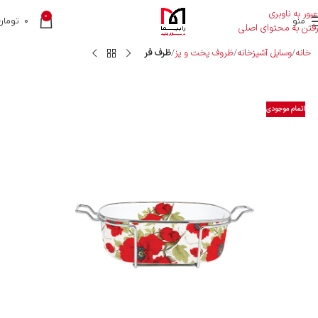
عبور به ناوبری
0
منو
0
تومان
رفتن به محتوای اصلی
خانه
وسایل آشپزخانه
ظروف پخت و پز
ظرف فر
اتمام موجودی