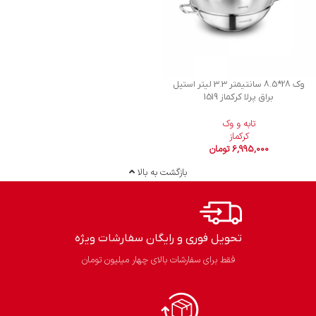
وک 28*8.5 سانتیمتر 3.3 لیتر استیل
براق پرلا کرکماز 1519
تابه و وک
کرکماز
6,995,000
تومان
بازگشت به بالا
تحویل فوری و رایگان سفارشات ویژه
فقط برای سفارشات بالای چهار میلیون تومان