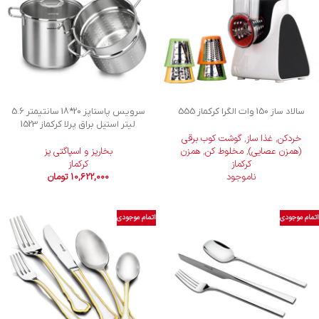
سالاد ساز 150 وات الگرا کرکماز 555
سرویس پاستاپز 20*18 سانتیمتر 5.6
لیتر استیل براق پرلا کرکماز 1523
خردکن
,
غذا ساز
,
گوشت کوب برقی
(همزن عصایی)
,
مخلوط کن
,
همزن
بخارپز و اسپاگتی پز
کرکماز
کرکماز
ناموجود
10,622,000
تومان
اتمام موجودی
اتمام موجودی