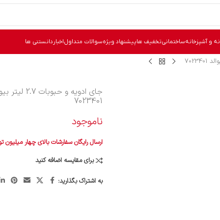
نه و آشپزخانه
ساختمانی
تخفیف ها
پیشنهاد ویژه
سوالات متداول
اخبار
دانستنی ها
جای ادویه و حبوبات 
7023401
ناموجود
ارسال رایگان سفارشات بالای چهار میلیون ت
برای مقایسه اضافه کنید
به اشتراک بگذارید: