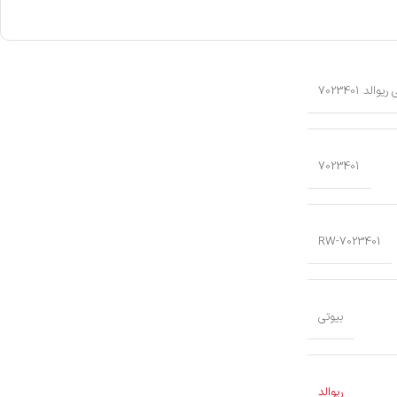
7023401
RW-7023401
بیوتی
ریوالد