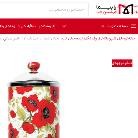
عبور به ناوبری
رفتن به محتوای اصلی
دسته بندی کالاها
فروشگاه رابیما
آرایشی و بهداشتی
خا
خانه
وسایل آشپزخانه
ظروف نگهدارنده
جای ادویه
جای ادویه و حبوبات 2.7 لیتر بیوتی ریوالد 7023401
اتمام موجودی