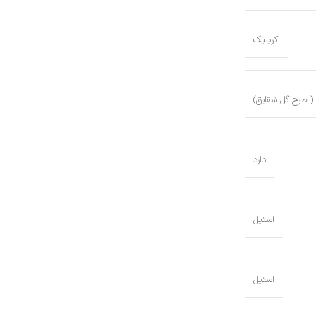
اکریلیک
 ( طرح گل شقایق)
دارد
استیل
استیل