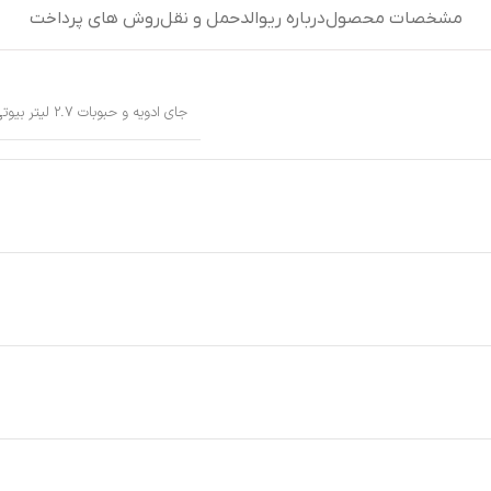
مشخصات محصول
درباره ریوالد
حمل و نقل
روش های پرداخت
جای ادویه و حبوبات 2.7 لیتر بیوتی ریوالد 7023401