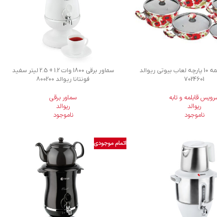
سرویس قابلمه 10 پارچه لعاب بیوتی ریوالد
سماور برقی 1800 وات 1.2 + 2.5 لیتر سفید
7024601
فونتانا ریوالد 800200
رویس قابلمه و تابه
سماور برقی
ریوالد
ریوالد
ناموجود
ناموجود
اتمام موجودی