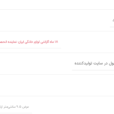
18 ماه گارانتی لوازم خانگی ایران: نماینده انحصاری ریوالد در ایران
 در سایت تولیدکننده
عرض 9.5 سانتی‌متر ارتفاع 35 سانتی‌متر