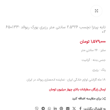
بزرگنمایی تصویر
تابه پیتزا نچسب 26*2.5 سانتی متر رزبری یورک ریوالد
650133-
02
1,579,000
تومان
سایز : 26 سانتی متر
جنس بدنه : گرانیت
رنگ : رزبری
18 ماه گارانتی لوازم خانگی ایران : نماینده انحصاری ریوالد در ایران
ارسال رایگان سفارشات بالای چهار میلیون تومان
برای مقایسه اضافه کنید
به اشتراک بگذارید: