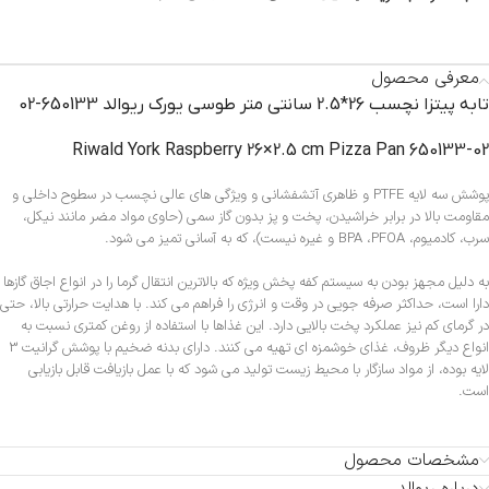
معرفی محصول
تابه پیتزا نچسب 26*2.5 سانتی متر طوسی یورک ریوالد 650133-02
Riwald York Raspberry 26×2.5 cm Pizza Pan 650133-02
پوشش سه لایه PTFE و ظاهری آتشفشانی و ویژگی های عالی نچسب در سطوح داخلی و
مقاومت بالا در برابر خراشیدن، پخت و پز بدون گاز سمی (حاوی مواد مضر مانند نیکل،
سرب، کادمیوم، BPA ،PFOA و غیره نیست)، که به آسانی تمیز می شود.
به دلیل مجهز بودن به سیستم کفه پخش ویژه که بالاترین انتقال گرما را در انواع اجاق گازها
دارا است، حداکثر صرفه جویی در وقت و انرژی را فراهم می کند. با هدایت حرارتی بالا، حتی
در گرمای کم نیز عملکرد پخت بالایی دارد. این غذاها با استفاده از روغن کمتری نسبت به
انواع دیگر ظروف، غذای خوشمزه ای تهیه می کنند. دارای بدنه ضخیم با پوشش گرانیت 3
لایه بوده، از مواد سازگار با محیط زیست تولید می شود که با عمل بازیافت قابل بازیابی
است.
مشخصات محصول