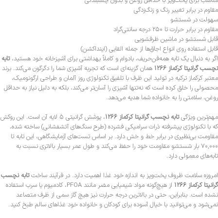
مناسب برای پخت‌وپز با حداقل روغن و بدون چسبندگی
مقاوم در برابر تغییر رنگ و زنگ‌زدگی
سهولت در شستشو
مقاوم در برابر حرارت تا ۲۵۰ درجه سانتی‌گراد
قابل شستشو در ماشین ظرفشویی
قابل استفاده روی انواع اجاق‌ها از جمله القایی (اینداکشن)
اگر به دنبال یک تابه همه‌فن‌حریف، بادوام و کاملاً بهداشتی برای آشپزخانه خود هستید،
تابه
نچسب گرانیتا کرکماز ۱۲۶۶
همان گزینه‌ای است که تجربه آشپزی شما را دگرگون می‌کند. برند
معتبر کرکماز ترکیه در تولید این ظرف با تلفیق تکنولوژی روز آلمان و طراحی ارگونومیک،
محصولی را خلق کرده است که نه‌تنها آشپزی را آسان‌تر می‌کند، بلکه به دلیل نیاز به حداقل
روغن، سلامتی را به خانواده شما هدیه می‌دهد.
مهم‌ترین ویژگی
تابه نچسب گرانیتا کرکماز ۱۲۶۶
، پوشش گرانیتی ۵ لایه آن است. این روکش
که با تکنولوژی پیشرفته ذرات سرامیکی فشرده (طرح سنگ‌های آتشفشانی) ساخته شده،
مقاومت بی‌نظیری در برابر خط و خش دارد. بر اساس تست‌های آزمایشگاهی، این تابه تا
۷۰,۰۰۰ بار شستشو مقاومت خود را حفظ می‌کند و طول عمر بسیار بالاتری نسبت به
تابه‌های معمولی دارد.
امروزه سلامت ظروف پخت‌وپز به اندازه خود غذا اهمیت دارد. در فرآیند ساخت
تابه نچسب
گرانیتا کرکماز ۱۲۶۶
از هیچ‌گونه مواد شیمیایی مضر مانند PFOA، کادمیوم یا سرب استفاده
نشده است. بنابراین، حتی در بالاترین درجه حرارت نیز هیچ گاز سمی از ظرف متصاعد
نمی‌شود و می‌توانید با خیال آسوده برای کودکان و خانواده خود غذاهای سالم طبخ کنید.