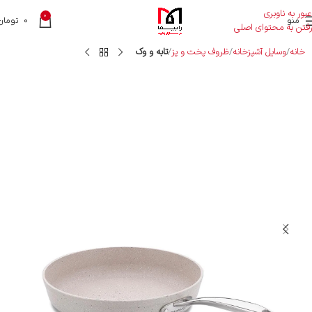
عبور به ناوبری
0
منو
0
تومان
رفتن به محتوای اصلی
خانه
وسایل آشپزخانه
ظروف پخت و پز
تابه و وک