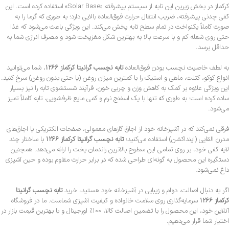
کرکماز در بخش زیرین این تابه از سیستم پیشرفته «Solar Base» استفاده کرده است. این
کفی چدنی پیشرفته، ضریب انتقال حرارت فوق‌العاده بالایی دارد؛ به طوری که گرما را به
صورت کاملاً یکنواخت در تمام سطح تابه پخش می‌کند. این ویژگی باعث می‌شود که غذا
حتی روی شعله کم و با سرعت بالا به بهترین شکل مغزپخت شود و مصرف انرژی شما به
حداقل برسد.
به لطف خاصیت نچسب بودن فوق‌العاده
تابه نچسب گرانیتا کرکماز ۱۲۶۶
، شما می‌توانید
انواع کوکو، کتلت، ماهی و استیک را با کمترین میزان روغن (یا حتی بدون روغن) سرخ کنید.
این ویژگی علاوه بر کمک به کاهش وزن و چربی خون، فرآیند شستشوی تابه را نیز بسیار
ساده کرده است؛ به طوری که تنها با یک اسفنج نرم و کمی مایع ظرفشویی، تابه کاملاً تمیز
می‌شود.
فرقی نمی‌کند که در آشپزخانه خود از اجاق گازهای معمولی، صفحات الکتریکی یا اجاق‌های
مدرن القایی (اینداکشن) استفاده می‌کنید؛
تابه نچسب گرانیتا کرکماز ۱۲۶۶
با ساختار چند
لایه کفی خود، بر روی تمامی این سطوح بالاترین راندمان پخت را ارائه می‌دهد. همچنین
دستگیره این محصول به گونه‌ای طراحی شده که در برابر حرارت مقاوم بوده و حین آشپزی
داغ نمی‌شود.
اگر به دنبال اصالت، دوام و زیبایی در آشپزخانه خود هستید، خرید
تابه نچسب گرانیتا
کرکماز ۱۲۶۶
سرمایه‌گذاری روی سلامت خانواده و کیفیت آشپزی شماست. ما در فروشگاه
آنلاین خود، این محصول را با تضمین اصالت کالا، ۱۰۰٪ اورجینال و با بهترین قیمت بازار در
اختیار شما قرار می‌دهیم.