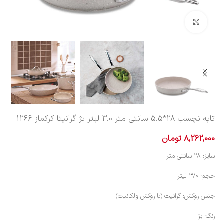
بزرگنمایی تصویر
تابه نچسب 28*5.5 سانتی متر 3.0 لیتر بژ گرانیتا کرکماز 1266
8,262,000
تومان
سایز: ۲۸ سانتی متر
حجم: ۳/۰ لیتر
جنس روکش: گرانیت (با روکش ولکانیت)
رنگ: بژ