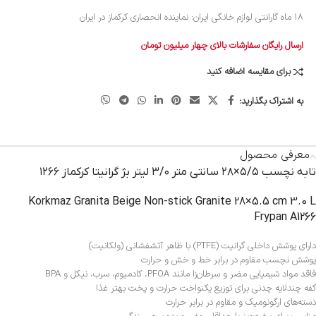
۱۸ ماه گارانتی لوازم خانگی ایران: نماینده انحصاری کرکماز در ایران
ارسال رایگان سفارشات بالای چهار میلیون تومان
برای مقایسه اضافه کنید
به اشتراک بگذارید:
معرفی محصول
تابه نچسب ۵/۵×۲۸ سانتی متر ۳/۰ لیتر بژ گرانیتا کرکماز ۱۲۶۶
Korkmaz Granita Beige Non-stick Granite 28×5.5 cm 3.0 L
Frypan A1266
دارای پوشش داخلی گرانیت (PTFE) با ظاهر آتشفشانی (ولکانیت)
پوشش نچسب مقاوم در برابر خط و خش و حرارت
فاقد مواد شیمیایی مضر و سرطان‌زا مانند PFOA، کادمیوم، سرب، نیکل و BPA
کفه چند‌لایه چدنی برای توزیع یکنواخت حرارت و پخت بهتر غذا
دسته‌های ارگونومیک و مقاوم در برابر حرارت