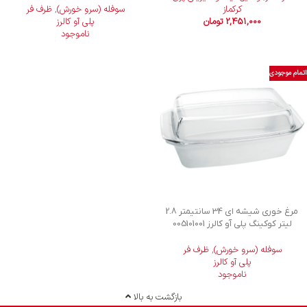
کرکماز
سوفله (سرو خورش)
,
ظرف فر
2,451,000
تومان
پلی آو کالرز
ناموجود
اتمام موجودی
مرغ خوری شیشه ای 34 سانتیمتر 2.8
لیتر کوکینگ پلی آو کالرز 005101001
سوفله (سرو خورش)
,
ظرف فر
پلی آو کالرز
ناموجود
بازگشت به بالا