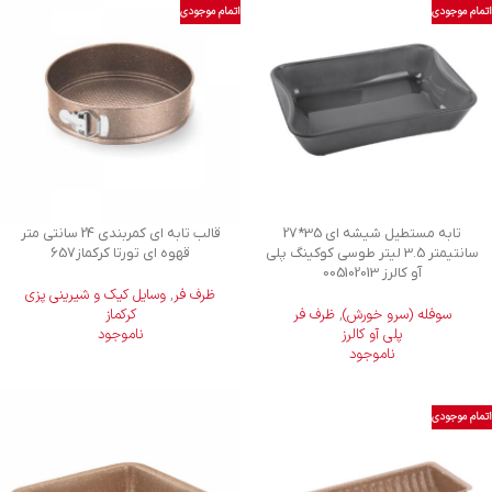
اتمام موجودی
اتمام موجودی
تابه مستطیل شیشه ای 35*27
قالب تابه ای کمربندی 24 سانتی متر
سانتیمتر 3.5 لیتر طوسی کوکینگ پلی
قهوه ای تورتا کرکماز657
آو کالرز 005102013
ظرف فر
,
وسایل کیک و شیرینی‌ پزی
سوفله (سرو خورش)
,
ظرف فر
کرکماز
پلی آو کالرز
ناموجود
ناموجود
اتمام موجودی