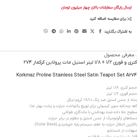
ارسال رایگان سفارشات بالای چهار میلیون تومان
برای مقایسه اضافه کنید
به اشتراک بگذارید:
معرفی محصول
کتری و قوری ۱/۲ + ۱/۸ لیتر استیل مات پرولاین کرکماز ۲۷۴
Korkmaz Proline Stainless Steel Satin Teapot Set A274
حجم کتری: ۱/۸ لیتر
حجم قوری: ۱/۲ لیتر
بدنه از جنس استیل ضد زنگ ۱۸/۱۰ کروم-نیکل
کفه چند‌لایه سوپر کپسولی برای توزیع یکنواخت حرارت و پخت بهتر غذا
سطوح جلا داده شده بهداشتی با ماندگاری طولانی
دسته‌های ارگونومیک از جنس استیل و مقاوم در برابر حرارت
بالاترین انتقال حرارت به لطف سیستم پایه خورشیدی (Solar Base)
سهولت در شستشو
قابل شستشو در ماشین ظرفشویی