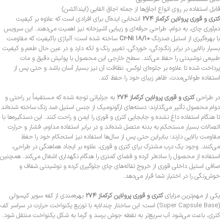
قابل استفاده بر روی انواع اجاق‌ها از جمله اجاق القایی (اینداکشن)
کتری و قوری پرولاین کرکماز ۲۷۴
انتخابی ایده‌آل برای افرادی است که علاوه بر کیفیت
دم‌آوری چای، به دوام، طراحی حرفه‌ای و زیبایی آشپزخانه نیز اهمیت می‌دهند. این سرویس
با بهره‌گیری از استیل ضدزنگ
۱۸/۱۰ Cr-Ni
ساخته شده است؛ آلیاژی باکیفیت که مقاومت
بسیار بالایی در برابر زنگ‌زدگی، خوردگی، تغییر رنگ و لکه دارد و در عین حال طعم و کیفیت
طبیعی نوشیدنی را حفظ می‌کند. سطح خارجی این محصول با پولیش دقیق و مات
پرداخت شده تا علاوه بر جلوه‌ای لوکس، نظافت آن نیز بسیار آسان باشد و حتی پس از
استفاده طولانی‌مدت، ظاهر زیبای خود را حفظ کند.
در طراحی
کتری و قوری پرولاین کرکماز ۲۷۴
به جزئیاتی توجه شده که مستقیماً بر راحتی و
دوام محصول تأثیر می‌گذارند؛ دسته‌های ارگونومیک از جنس استیل ضد زنگ ساخته شده‌اند
تا هنگام استفاده داغ نشده و جابجایی کتری و قوری را ایمن و راحت کنند. این دستگیره‌ها با
اتصالات بسیار مستحکم به بدنه متصل شده‌اند و در برابر استفاده مداوم، فشار و حرارت
مقاومت بالایی دارند؛ بنابراین حتی پس از سال‌ها استفاده نیز استحکام خود را حفظ
می‌کنند. وجود یک درب مشترک برای کتری و قوری، علاوه بر ایجاد هماهنگی در طراحی،
استفاده از محصول را ساده‌تر کرده و فضای کمتری را هنگام نگهداری اشغال می‌کند. همچنین
صافی استیل داخلی قوری از خروج تفاله‌های چای جلوگیری کرده و نوشیدنی شفاف و
خوش‌رنگی را در اختیار شما قرار می‌دهد.
یکی از مهم‌ترین مزایای
کتری و قوری پرولاین کرکماز ۲۷۴
بهره‌مندی از کفه سوپر کپسولی
(Super Capsule Base) است؛ این ساختار چندلایه با توزیع یکنواخت حرارت در سراسر کف
کتری، باعث می‌شود آب سریع‌تر به نقطه جوش برسد و گرما به شکل یکنواخت منتقل شود.