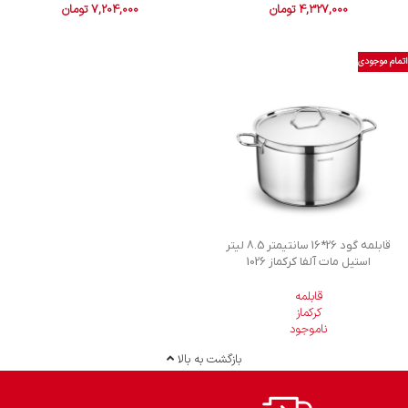
4,327,000
تومان
7,204,000
تومان
اتمام موجودی
قابلمه گود 26*16 سانتیمتر 8.5 لیتر
استیل مات آلفا کرکماز 1026
قابلمه
کرکماز
ناموجود
بازگشت به بالا