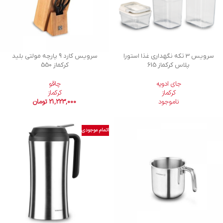
سرويس 3 تكه نگهداری غذا استورا
سرویس کارد 9 پارچه مولتی بلید
پلاس کرکماز 615
کرکماز 550
جای ادویه
چاقو
کرکماز
کرکماز
ناموجود
21,223,000
تومان
اتمام موجودی