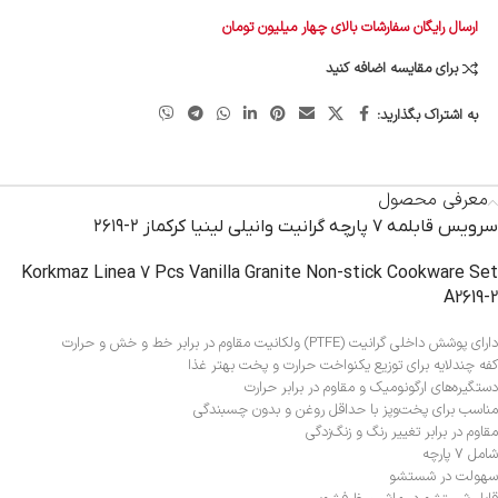
ارسال رایگان سفارشات بالای چهار میلیون تومان
برای مقایسه اضافه کنید
به اشتراک بگذارید:
معرفی محصول
سرویس قابلمه ۷ پارچه گرانیت وانیلی لینیا کرکماز ۲-۲۶۱۹
Korkmaz Linea 7 Pcs Vanilla Granite Non-stick Cookware Set
A2619-2
دارای پوشش داخلی گرانیت (PTFE) ولکانیت مقاوم در برابر خط و خش و حرارت
کفه چند‌لایه برای توزیع یکنواخت حرارت و پخت بهتر غذا
دستگیره‌های ارگونومیک و مقاوم در برابر حرارت
مناسب برای پخت‌وپز با حداقل روغن و بدون چسبندگی
مقاوم در برابر تغییر رنگ و زنگ‌زدگی
شامل ۷ پارچه
سهولت در شستشو