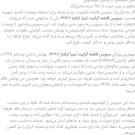
قابل شستشو در ماشین ظرفشویی
مقاوم در برابر حرارت تا ۲۵۰ درجه سانتی‌گراد
اگر به‌دنبال یک سرویس قابلمه باکیفیت، زیبا و بادوام برای استفاده روزمره یا تکمیل جهیزیه
هستید،
سرویس قابلمه گرانیت لینیا کرکماز ۲-۲۶۱۹
یکی از مدل‌هایی است که می‌تواند
انتظارات شما را از یک سرویس پخت‌وپز مدرن برآورده کند. این سرویس پخت‌وپز ۷ پارچه با
طراحی چشم‌نواز، بدنه مستحکم آلومینیومی و پوشش نچسب گرانیتی، علاوه بر جلوه‌ای
لوکس، عملکردی حرفه‌ای در آشپزی ارائه می‌دهد و به شما کمک می‌کند انواع غذاها را با
حداقل میزان روغن و حداکثر کیفیت طبخ کنید.
مهم‌ترین ویژگی
سرویس قابلمه گرانیت لینیا کرکماز ۲-۲۶۱۹
، پوشش داخلی چندلایه PTFE با
ظاهر گرانیتی (Volkanit) است که مقاومت بسیار بالایی در برابر چسبندگی و سایش دارد.
این پوشش به‌گونه‌ای طراحی شده که حرارت را به‌صورت یکنواخت در سطح ظرف پخش
می‌کند و از چسبیدن مواد غذایی جلوگیری می‌کند؛ در نتیجه پخت غذا با روغن کمتر
امکان‌پذیر شده و شستشوی ظروف نیز بسیار آسان‌تر خواهد بود. همچنین این پوشش فاقد
مواد مضر مانند PFOA، سرب و کادمیوم است و انتخابی مطمئن برای آشپزی سالم به شمار
می‌رود.
بدنه این سرویس از آلومینیوم ضخیم و مستحکم ساخته شده که علاوه بر وزن مناسب،
انتقال حرارت بسیار سریعی دارد و باعث می‌شود گرما به‌طور یکنواخت در تمام نقاط ظروف
توزیع شود. این ویژگی از ایجاد نقاط داغ و سوختن غذا جلوگیری کرده و موجب پخت
یکنواخت انواع خورشت، برنج، سوپ و غذاهای آب‌دار می‌شود. ضخامت مناسب بدنه
همچنین به حفظ دمای غذا برای مدت طولانی‌تر کمک کرده و مصرف انرژی را نیز کاهش
می‌دهد.