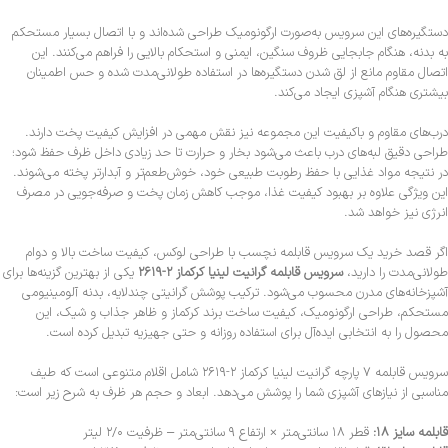
دستگیره‌های این سرویس به‌صورت ارگونومیک طراحی شده‌اند و با اتصال بسیار مستحکم
به بدنه، هنگام جابجایی ظروف سنگین، ایمنی و استحکام بالایی را فراهم می‌کنند. این
اتصال مقاوم مانع از لق شدن دستگیره‌ها در استفاده طولانی‌مدت شده و حس اطمینان
بیشتری هنگام آشپزی ایجاد می‌کند.
درب‌های مقاوم و باکیفیت این مجموعه نیز نقش مهمی در افزایش کیفیت پخت دارند.
طراحی دقیق لبه‌های درب باعث می‌شود بخار و حرارت تا حد زیادی داخل ظرف حفظ شود؛
در نتیجه مواد غذایی با حفظ رطوبت طبیعی خود، خوش‌طعم‌تر و آبدارتر پخته می‌شوند.
این ویژگی علاوه بر بهبود کیفیت غذا، موجب کاهش زمان پخت و صرفه‌جویی در مصرف
انرژی نیز خواهد شد.
اگر قصد خرید یک سرویس قابلمه نچسب با طراحی لوکس، کیفیت ساخت بالا و دوام
طولانی‌مدت را دارید،
سرویس قابلمه گرانیت لینیا کرکماز ۲-۲۶۱۹
یکی از بهترین گزینه‌ها برای
آشپزخانه‌های مدرن محسوب می‌شود. ترکیب پوشش گرانیتی چندلایه، بدنه آلومینیومی
مستحکم، طراحی ارگونومیک، کیفیت ساخت برند کرکماز و ظاهر جذاب و شیک، این
محصول را به انتخابی ایده‌آل برای استفاده روزانه و حتی جهیزیه تبدیل کرده است.
سرویس قابلمه ۷ پارچه گرانیت لینیا کرکماز ۲-۲۶۱۹ شامل اقلام متنوعی است که طیف
مناسبی از نیازهای آشپزی شما را پوشش می‌دهد. ابعاد و حجم هر ظرف به شرح زیر است:
قابلمه سایز ۱۸:
قطر ۱۸ سانتی‌متر × ارتفاع ۹ سانتی‌متر – ظرفیت ۲/۰ لیتر