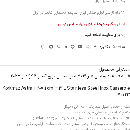
رنگ بدنه: استیل براق
۱۸ ماه گارانتی لوازم خانگی ایران: نماینده انحصاری کرکماز در ایران
ارسال رایگان سفارشات بالای چهار میلیون تومان
برای مقایسه اضافه کنید
به اشتراک بگذارید:
معرفی محصول
قابلمه ۱۱×۲۰ سانتی متر ۳/۳ لیتر استیل براق آسترا ۲ کرکماز ۲۰۲۳
Korkmaz Astra 2 20×11 cm 3.3 L Stainless Steel Inox Casserole
A2023
بدنه از جنس استیل ضد زنگ ۱۸/۱۰ کروم-نیکل
کفه چند لایه برای پخش حرارت یکنواخت
بالاترین انتقال حرارت به لطف سیستم پایه خورشیدی (Solar Base)
دستگیره‌های منحصربه‌فرد از جنس استیل ضد زنگ با ساختار ارگونومیک و ایمن