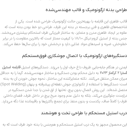
طراحی بدنه ارگونومیک و قالب مهندسی‌شده
قالب ظاهری این قابلمه با بهینه‌ترین حالت ارگونومیک طراحی شده است. یکی از
شاخصه‌های ظاهری و فنی برجسته در بدنه این ظرف، طراحی دو خط بودن بدنه است که
علاوه بر ایجاد ظاهری مدرن و متمایز، به ساختار فیزیکی ظرف استحکام بیشتری می‌بخشد.
جنس بدنه از استیل کروم-نیکل ۱۸/۱۰ با کیفیت ممتاز است که بالاترین مقاومت را در برابر
خط‌وخش، ضربه و اسیدهای مواد غذایی دارد و درخشش خود را برای سال‌ها حفظ می‌کند.
دستگیره‌های ارگونومیک با اتصال جوشکاری فوق‌مستحکم
ایمنی در هنگام جابه‌جایی ظروف داغ حرف اول را می‌زند. دستگیره‌های استیل
قابلمه استیل
آسترا ۲ کرکماز ۲۰۲۳
به دلیل محکم بودن دستگیره و ساختار مهندسی‌شده، گرما را به حداقل
میزان ممکن منتقل می‌کنند. نکته متمایزکننده این ساختار، نحوه جوش خوردن آن به بدنه
است؛ دستگیره‌ها با استفاده از تکنولوژی جوش نقطه‌ای پیشرفته و پنهان (Spot Welding)
متصل شده‌اند. این روش اتصالِ بدون پرچ، نه‌تنها از لق شدن یا جدا شدن دستگیره در
درازمدت جلوگیری می‌کند، بلکه به دلیل عدم وجود میخ‌ پرچ در داخل ظرف، فضای داخلی
ظرف را کاملاً صاف، یکدست و بدون منفذ برای تجمع باکتری‌ها و باقیمانده غذا نگه می‌دارد.
درب استیل مستحکم با طراحی تخت و هوشمند
این محصول مجهز به یک درب استیل مستحکم و هم‌جنس با بدنه خود ظرف است که به