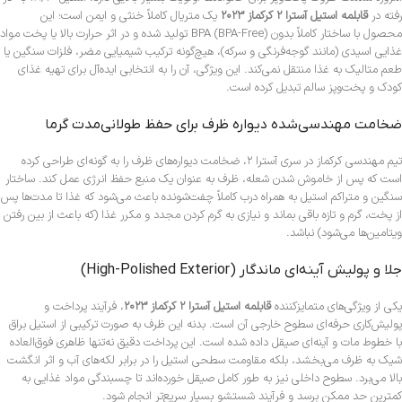
رفته در
قابلمه استیل آسترا ۲ کرکماز ۲۰۲۳
یک متریال کاملاً خنثی و ایمن است؛ این
محصول با ساختار کاملاً بدون BPA (BPA-Free) تولید شده و در اثر حرارت بالا یا پخت مواد
غذایی اسیدی (مانند گوجه‌فرنگی و سرکه)، هیچ‌گونه ترکیب شیمیایی مضر، فلزات سنگین یا
طعم متالیک به غذا منتقل نمی‌کند. این ویژگی، آن را به انتخابی ایده‌آل برای تهیه غذای
کودک و پخت‌وپز سالم تبدیل کرده است.
ضخامت مهندسی‌شده دیواره ظرف برای حفظ طولانی‌مدت گرما
تیم مهندسی کرکماز در سری آسترا ۲، ضخامت دیواره‌های ظرف را به گونه‌ای طراحی کرده
است که پس از خاموش شدن شعله، ظرف به عنوان یک منبع حفظ انرژی عمل کند. ساختار
سنگین و متراکم استیل به همراه درب کاملاً چفت‌شونده باعث می‌شود که غذا تا مدت‌ها پس
از پخت، گرم و تازه باقی بماند و نیازی به گرم کردن مجدد و مکرر غذا (که باعث از بین رفتن
ویتامین‌ها می‌شود) نباشد.
جلا و پولیش آینه‌ای ماندگار (High-Polished Exterior)
یکی از ویژگی‌های متمایزکننده
قابلمه استیل آسترا ۲ کرکماز ۲۰۲۳
، فرآیند پرداخت و
پولیش‌کاری حرفه‌ای سطوح خارجی آن است. بدنه این ظرف به صورت ترکیبی از استیل براق
با خطوط مات و آینه‌ای صیقل داده شده است. این پرداخت دقیق نه‌تنها ظاهری فوق‌العاده
شیک به ظرف می‌بخشد، بلکه مقاومت سطحی استیل را در برابر لکه‌های آب و اثر انگشت
بالا می‌برد. سطوح داخلی نیز به طور کامل صیقل خورده‌اند تا چسبندگی مواد غذایی به
کمترین حد ممکن برسد و فرآیند شستشو بسیار سریع‌تر انجام شود.