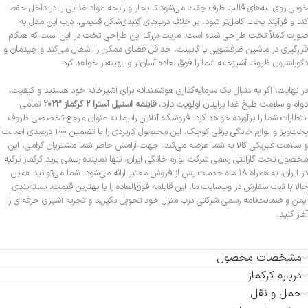
خوبی روی لبه‌های قالب ظرف چفت می‌شود تا بخار و رایحه مواد غذایی را در داخل حفظ
کند و فرآیند پخت کامل‌تر شود. بر خلاف درب‌های گنبدی‌شکل قدیمی، درب این مدل به
صورت کاملاً تخت طراحی شده است. مزیت بزرگ این طراحی تخت در این است که هنگام
قرارگیری در ماشین ظرفشویی یا کابینت، حداقل فضای ممکن را اشغال می‌کند و چیدمان و
دکوراسیون ظروف آشپزخانه شما را فوق‌العاده آسان‌تر و بهینه‌تر خواهد کرد.
در نهایت، اگر به دنبال یک سرمایه‌گذاری هوشمندانه برای آشپزخانه خود هستید و کیفیت،
دوام و سلامت طبخ غذا برایتان اولویت دارد،
قابلمه استیل آسترا ۲ کرکماز ۲۰۲۳
تمامی
انتظارات شما را برآورده خواهد کرد. فروشگاه آنلاین رابیما به عنوان مرجع تخصصی ظروف
پخت‌وپز و لوازم خانگی برقی کوچک، این محصول کاربردی را با تضمین ۱۰۰ درصدی اصالت
و سلامت فیزیکی کالا به شما عرضه می‌کند. جهت آرامش خاطر شما مشتریان گرامی، این
محصول تحت گارانتی رسمی شرکت لوازم خانگی ایران، تنها نماینده رسمی برند کرکماز ترکیه
در ایران، به همراه ۱۸ ماه خدمات پس از فروش معتبر ارائه می‌شود. شما می‌توانید همین
حالا با ثبت سفارش در وب‌سایت ما، این قابلمه فوق‌العاده را با بهترین قیمت، بسته‌بندی
ایمن و ضمانت‌نامه رسمی شرکتی درب منزل خود تحویل بگیرید و تجربه آشپزی حرفه‌ای را
آغاز کنید.
مشخصات محصول
درباره کرکماز
حمل و نقل