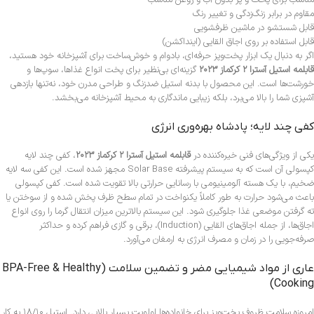
مناسب برای پخت و پز بدون آب و روغن مناسب
مقاوم در برابر زنگ‌زدگی و تغییر رنگ
قابل شستشو در ماشین ظرفشویی
قابل استفاده بر روی اجاق القایی (اینداکشن)
اگر به دنبال یک ابزار پخت‌وپز حرفه‌ای، بادوام و خوش‌ساخت برای آشپزخانه خود هستید،
قابلمه استیل آسترا ۲ کرکماز ۲۰۲۳
گزینه‌ای بی‌نظیر برای پخت انواع غذاها، سوپ‌ها و
خورشت‌ها است. این محصول با بدنه استیل ضدزنگ و طراحی مدرن خود، نه‌تنها بازدهی
آشپزی شما را بالا می‌برد، بلکه زیبایی ماندگاری به محیط آشپزخانه می‌بخشد.
کفی چند لایه؛ پادشاه بهره‌وری انرژی
یکی از ویژگی‌های فنی خیره‌کننده در
قابلمه استیل آسترا ۲ کرکماز ۲۰۲۳
، کفی چند لایه
کپسولی آن است که به سیستم پیشرفته Solar Base مجهز شده است. این کفی سه لایه
ضخیم، با یک هسته آلومینیومی با رسانایی حرارتی بالا تقویت شده است. کفی کپسولی
باعث می‌شود حرارت به طور کاملاً یکنواخت در تمام سطح ظرف پخش شده و از سوختن یا
ته گرفتن موضعی غذا جلوگیری شود. این سیستم بالاترین میزان انتقال گرما را روی انواع
اجاق‌ها، از جمله اجاق‌های القایی (Induction)، برقی و گازی فراهم کرده و حداکثر
صرفه‌جویی را در زمان و مصرف انرژی به ارمغان می‌آورد.
عاری از مواد شیمیایی مضر و تضمین سلامت (BPA-Free & Healthy
Cooking)
امروزه سلامت ظروف پخت‌وپز برای خانواده‌ها اولویت بسیار بالایی دارد. استیل ۱۸/۱۰ به کار