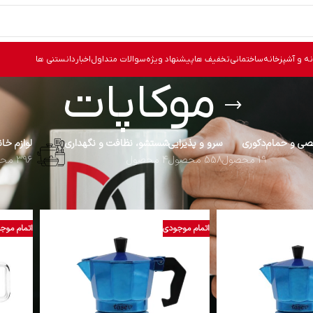
نه و آشپزخانه
ساختمانی
تخفیف ها
پیشنهاد ویژه
سوالات متداول
اخبار
دانستنی ها
موکاپات
ی و حمام
دکوری
سرو و پذیرایی
شستشو، نظافت و نگهداری
لوازم خا
19 محصول
558 محصول
4 محصول
396 محصول
سب خورده “موکاپات”
نما
اتمام موجودی
اتمام موج