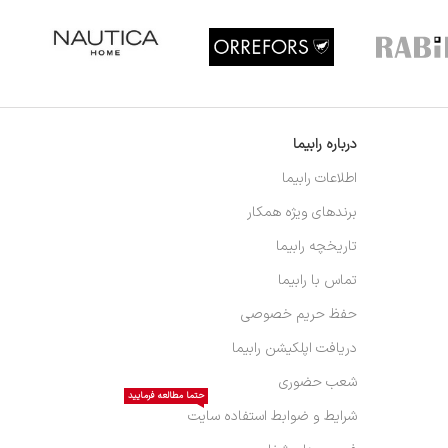
درباره رابیما
اطلاعات رابیما
برندهای ویژه همکار
تاریخچه رابیما
تماس با رابیما
حفظ حریم خصوصی
دریافت اپلکیشن رابیما
شعب حضوری
حتما مطالعه فرمایید
شرایط و ضوابط استفاده سایت