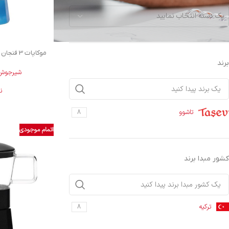
یک دسته انتخاب نمایید
موکاپات 3 فنجان آبی پیکولو تاشوو T1194
برند
شیرجوش 
ن
تاشوو
8
اتمام موجودی
کشور مبدا برند
ترکیه
8