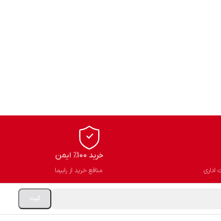
خرید 100% ایمن
 اداری
منافع خرید از رابیما