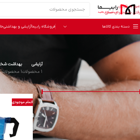
عبور به ناوبری
رفتن به محتوای اصلی
دسته بندی کالاها
فروشگاه رابیما
آرایشی و بهداشتی
خا
آرایشی
بهداشت شخص
1 محصولات
1 محصولات
قیمت
خانه
محصولات برچ
اتمام موجودی
قیمت:
672,000 تومان
—
2,920,000 تومان
فیلتر
دسته‌ بندی