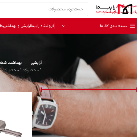
عبور به ناوبری
رفتن به محتوای اصلی
دسته بندی کالاها
فروشگاه رابیما
آرایشی و بهداشتی
خا
آرایشی
بهداشت شخص
1 محصولات
1 محصولات
قیمت
خانه
محصولات برچس
قیمت:
1,536,000 تومان
—
2,494,000 تومان
فیلتر
دسته‌ بندی