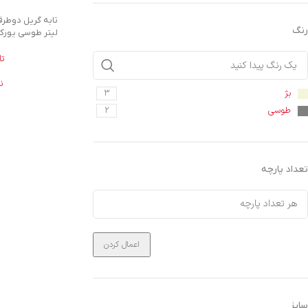
رنگ
لیتر طوسی یورک
تا
ن
بژ
3
طوسی
2
تعداد پارچه
اعمال کردن
سایز