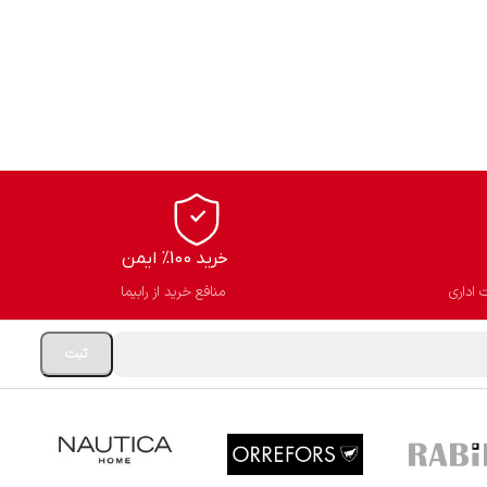
خرید 100% ایمن
 اداری
منافع خرید از رابیما