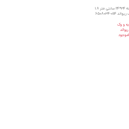
تابه گریل دوطرفه 34*24 سانتی متر 1.8
 ریوالد
6508034-0114
به و وک
ریوالد
اموجود