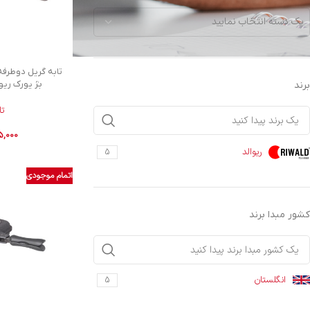
یک دسته انتخاب نمایید
بژ یورک ریو
برند
تا
5,000
ریوالد
5
اتمام موجودی
کشور مبدا برند
انگلستان
5