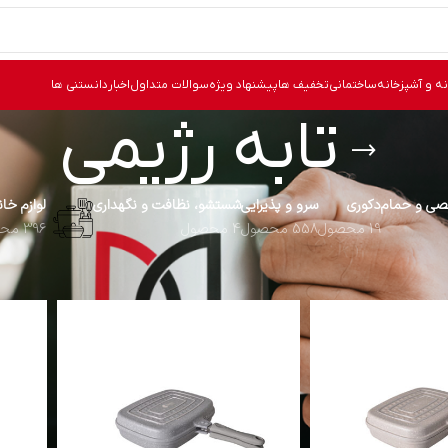
نه و آشپزخانه
ساختمانی
تخفیف ها
پیشنهاد ویژه
سوالات متداول
اخبار
دانستنی ها
تابه رژیمی
ی و حمام
دکوری
سرو و پذیرایی
شستشو، نظافت و نگهداری
لوازم خا
19 محصول
558 محصول
4 محصول
396 محصول
ب خورده “تابه رژیمی”
نما