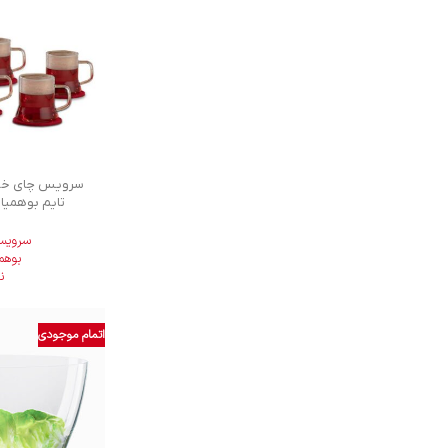
سرویس چای خور
تایم بوهمیا سلکش
سرویس
بوهم
ن
اتمام موجودی