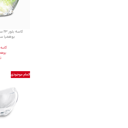
کاسه
بوهمیا سلکشن 9
کاسه 
بوهم
ن
اتمام موجودی