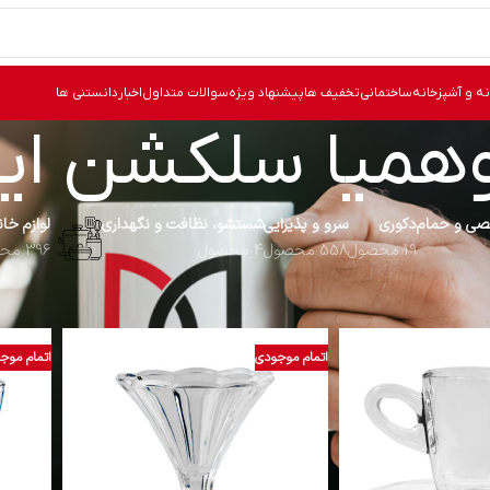
نه و آشپزخانه
ساختمانی
تخفیف ها
پیشنهاد ویژه
سوالات متداول
اخبار
دانستنی ها
همیا سلکشن ایر
ی و حمام
دکوری
سرو و پذیرایی
شستشو، نظافت و نگهداری
لوازم خا
19 محصول
558 محصول
4 محصول
396 محصول
ب خورده “بوهمیا سلکشن ایران”
نما
اتمام موجودی
اتمام موج