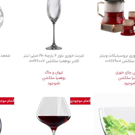
ی بروسیلیکات وینتر
شربت خوری بلور 6 پارچه 190 میلی لیتر
ن 007179001
کلایر بوهمیا سلکشن 010228007
 چای خوری
لیوان و ماگ
یا سلکشن
بوهمیا سلکشن
اموجود
ناموجود
اتمام موجودی
اتمام موج