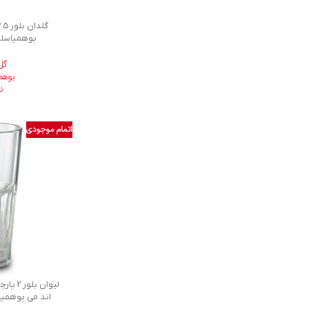
بوهمیاسلکشن 05
گل
بوهم
ن
اتمام موجودی
اند می بوهمیا سلکش