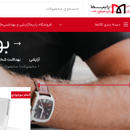
عبور به ناوبری
رفتن به محتوای اصلی
دسته بندی کالاها
فروشگاه رابیما
آرایشی و بهداشتی
خا
بو
آرایشی
بهداشت شخص
1 محصولات
1 محصولات
قیمت
خانه
محصولات برچس
اتمام موجودی
قیمت:
0 تومان
—
441,000 تومان
فیلتر
دسته‌ بندی