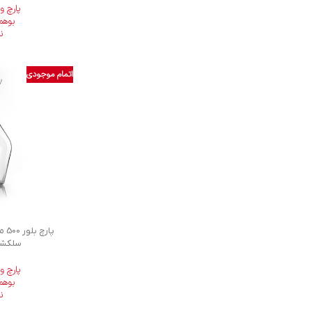
پارچ و
بوهم
ن
اتمام موجودی
پار
سلکشن 21008
پارچ و
بوهم
ن