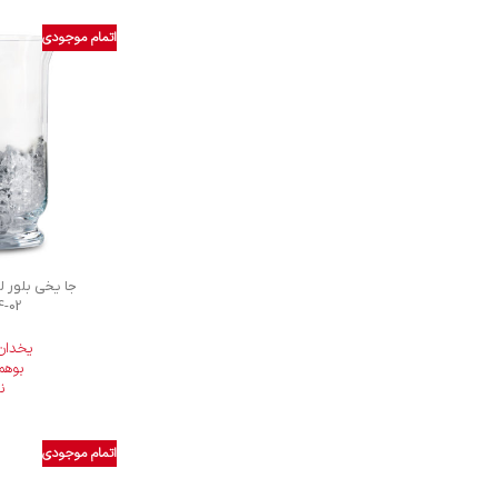
اتمام موجودی
جا یخی بلور ل
4-02
یخدان
بوهم
ن
اتمام موجودی