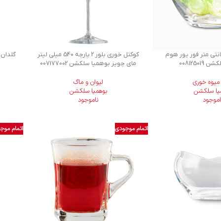
 بلور 23 سانتی متر فور يور هوم
کوکتل خوری بلور 2 پارچه 540 میلی لیتر
00812501
مای چویز بوهمیا سلکشن 007177002
میوه خوری
لیوان و ماگ
یا سلکشن
بوهمیا سلکشن
اموجود
ناموجود
اتمام موجودی
اتمام موج